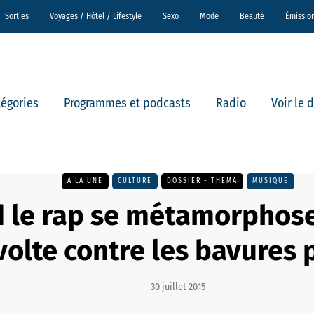
Sorties
Voyages / Hôtel / Lifestyle
Sexo
Mode
Beauté
Émissio
tégories
Programmes et podcasts
Radio
Voir le 
A LA UNE
CULTURE
DOSSIER - THEMA
MUSIQUE
 le rap se métamorphose
volte contre les bavures 
30 juillet 2015