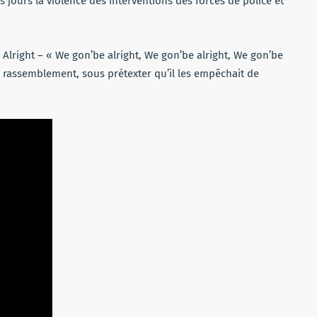
 jours la violence des interventions des forces de police et
e Alright – « We gon’be alright, We gon’be alright, We gon’be
 le rassemblement, sous prétexter qu’il les empêchait de