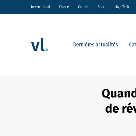
International
France
Culture
Sport
High Tech
Dernières actualités
Ca
Quand
de ré