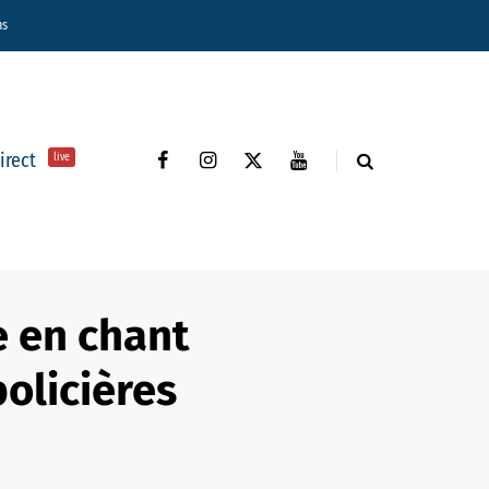
ns
direct
live
 en chant
policières