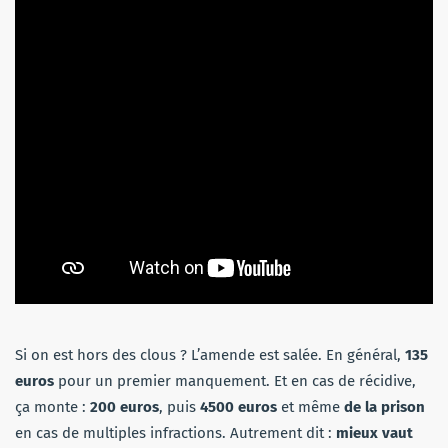
Si on est hors des clous ? L’amende est salée. En général,
135
euros
pour un premier manquement. Et en cas de récidive,
ça monte :
200 euros
, puis
4500 euros
et même
de la prison
en cas de multiples infractions. Autrement dit :
mieux vaut