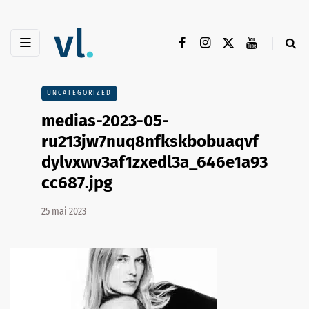
UNCATEGORIZED
medias-2023-05-
ru213jw7nuq8nfkskbobuaqvf
dylvxwv3af1zxedl3a_646e1a93
cc687.jpg
25 mai 2023