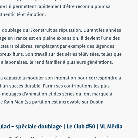
ène lui permettent rapidement d’être reconnu pour sa
thenticité et émotion.
doublage qu’il construit sa réputation. Durant les années
e en France est en pleine expansion, il devient l’une des
des acteurs célèbres, remplaçant par exemple des légendes
ux films. Son travail sur des séries télévisées, telles que
n japonaises, le rend familier à plusieurs générations.
 sa capacité à moduler son intonation pour correspondre à
 un succès durable. Parmi ses contributions les plus
s métrages d’animation et des séries qui ont marqué à
 Rain Man (sa partition est incroyable sur Dustin
ulad – spéciale doublage | Le Club #50 | VL Média