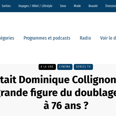
Sorties
Voyages / Hôtel / Lifestyle
Sexo
Mode
Beauté
Émissio
tégories
Programmes et podcasts
Radio
Voir le 
A LA UNE
CINÉMA
SÉRIES TV
était Dominique Colligno
grande figure du doublag
à 76 ans ?