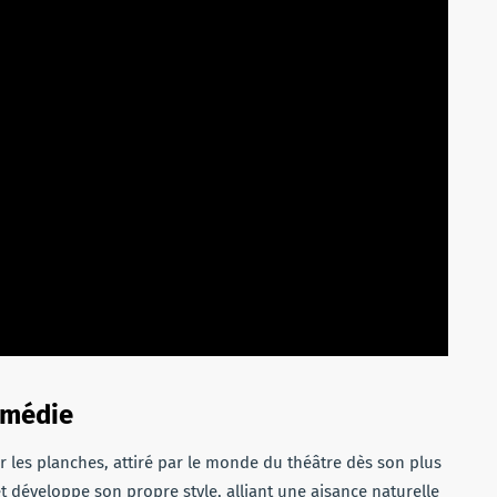
omédie
r les planches, attiré par le monde du théâtre dès son plus
et développe son propre style, alliant une aisance naturelle