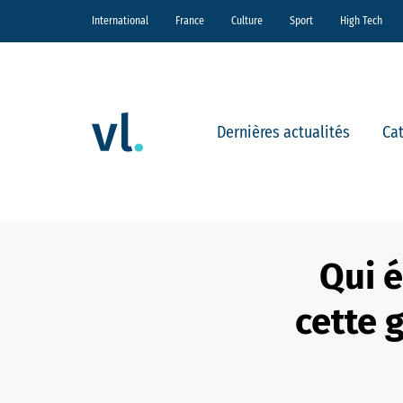
International
France
Culture
Sport
High Tech
Dernières actualités
Ca
Qui 
cette 