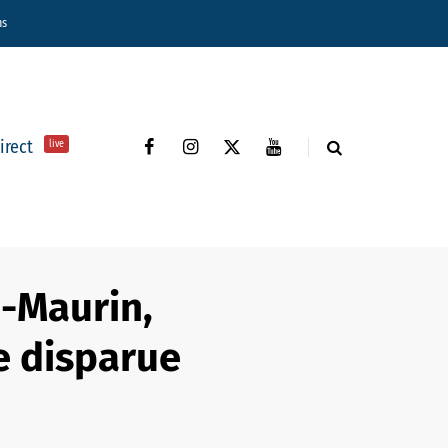
ns
direct
live
n-Maurin,
e disparue