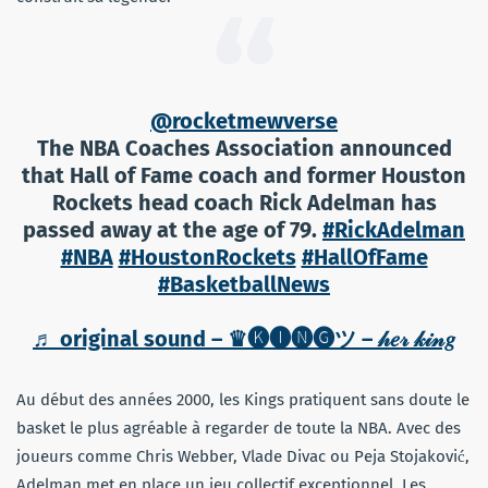
@rocketmewverse
The NBA Coaches Association announced
that Hall of Fame coach and former Houston
Rockets head coach Rick Adelman has
passed away at the age of 79.
#RickAdelman
#NBA
#HoustonRockets
#HallOfFame
#BasketballNews
♬ original sound – ♛🅚🅘🅝🅖ツ – 𝒽𝑒𝓇 𝓀𝒾𝓃𝑔
Au début des années 2000, les Kings pratiquent sans doute le
basket le plus agréable à regarder de toute la NBA. Avec des
joueurs comme Chris Webber, Vlade Divac ou Peja Stojaković,
Adelman met en place un jeu collectif exceptionnel. Les