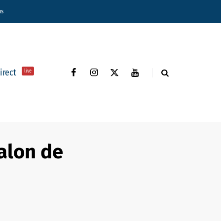
ns
direct
live
alon de