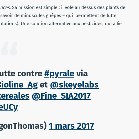
le
ences
. Sa mission est simple : il vole au dessus des plants de
volume.
 savoir de minuscules guêpes – qui
permettent de lutter
ntations). Une solution alternative aux pesticides, qui allie
utte contre
#pyrale
via
ioline_Ag
et
@skeyelabs
ereales
@Fine_SIA2017
neUCy
egonThomas)
1 mars 2017