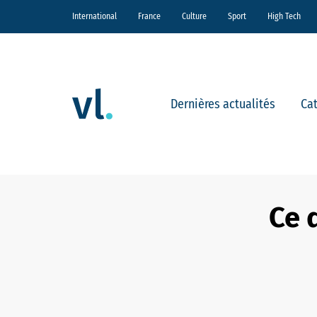
International
France
Culture
Sport
High Tech
Dernières actualités
Ca
Ce 