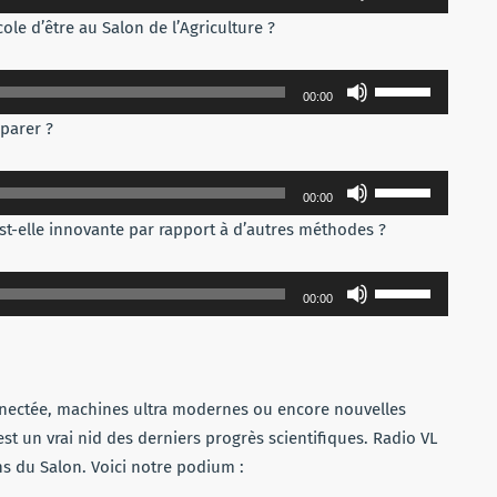
les
ole d’être au Salon de l’Agriculture ?
flèches
haut/bas
Utilisez
pour
00:00
les
augmenter
éparer ?
flèches
ou
haut/bas
diminuer
Utilisez
pour
00:00
le
les
augmenter
est-elle innovante par rapport à d’autres méthodes ?
volume.
flèches
ou
haut/bas
diminuer
Utilisez
pour
00:00
le
les
augmenter
volume.
flèches
ou
haut/bas
diminuer
pour
onnectée, machines ultra modernes ou encore
nouvelles
le
augmenter
st un vrai nid des derniers progrès scientifiques. Radio VL
volume.
ou
ns du Salon. Voici notre podium :
diminuer