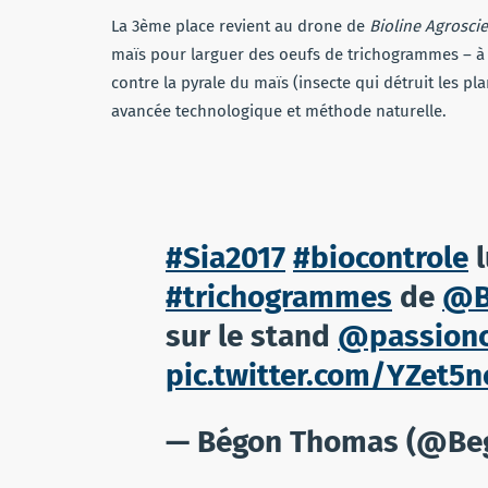
La 3ème place revient au drone de
Bioline Agrosci
maïs pour larguer des oeufs de trichogrammes – à
contre la pyrale du maïs (insecte qui détruit les pla
avancée technologique et méthode naturelle.
#Sia2017
#biocontrole
l
#trichogrammes
de
@B
sur le stand
@passionc
pic.twitter.com/YZet5
— Bégon Thomas (@B