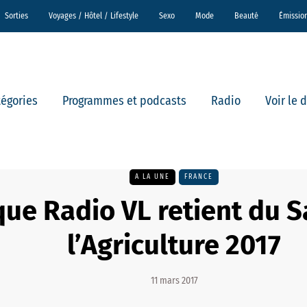
Sorties
Voyages / Hôtel / Lifestyle
Sexo
Mode
Beauté
Émissio
tégories
Programmes et podcasts
Radio
Voir le 
A LA UNE
FRANCE
que Radio VL retient du S
l’Agriculture 2017
11 mars 2017