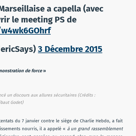
Marseillaise a capella (avec
rir le meeting PS de
o/w4wk6GOhrf
dericSays)
3 Décembre 2015
monstration de force
»
cé un discours aux allures sécuritaires (Crédits :
ibaut Godet
)
tentats du 7 janvier contre le siège de Charlie Hebdo, a fait
issements nourris, il a appelé «
à un grand rassemblement