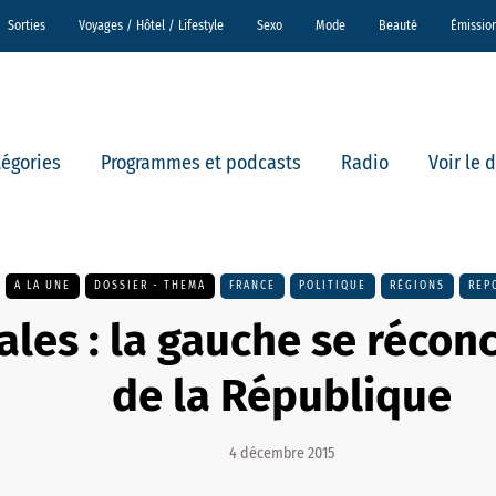
Sorties
Voyages / Hôtel / Lifestyle
Sexo
Mode
Beauté
Émissio
tégories
Programmes et podcasts
Radio
Voir le 
A LA UNE
DOSSIER - THEMA
FRANCE
POLITIQUE
RÉGIONS
REP
les : la gauche se réconc
de la République
4 décembre 2015