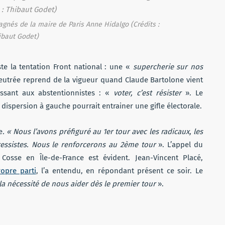
gnés de la maire de Paris Anne Hidalgo (Crédits :
ibaut Godet
)
ste la tentation Front national : une «
supercherie sur nos
eutrée reprend de la vigueur quand Claude Bartolone vient
essant aux abstentionnistes : «
voter, c’est résister
». Le
dispersion à gauche pourrait entrainer une gifle électorale.
e
. « Nous l’avons préfiguré au 1er tour avec les radicaux, les
gressistes. Nous le renforcerons au 2ème tour
». L’appel du
osse en Île-de-France est évident. Jean-Vincent Placé,
opre parti
, l’a entendu, en répondant présent ce soir. Le
a la nécessité de nous aider dès le premier tour
».