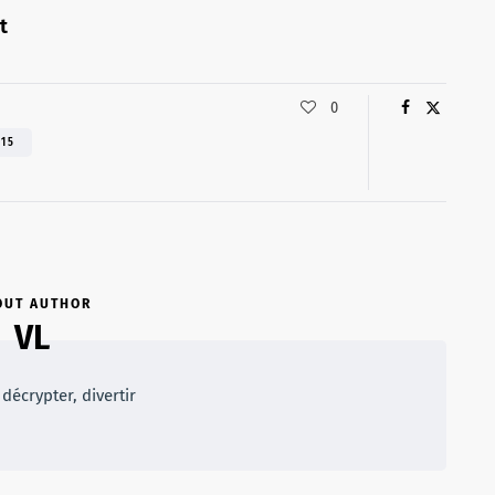
t
0
015
OUT AUTHOR
VL
décrypter, divertir