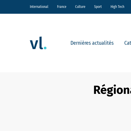
International
France
Culture
Sport
High Tech
Dernières actualités
Ca
Régiona