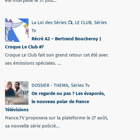
été interpellé le 31 juill...
La Loi des Séries 📺
,
LE CLUB
,
Séries
Tv
Récré A2 – Bertrand Boucheroy |
Croque Le Club #7
Croque Le Club fait son grand retour cet été avec
ses émissions spéciales. ...
DOSSIER - THEMA
,
Séries Tv
On regarde ou pas ? Les évaporés,
le nouveau polar de France
Télévisions
France.TV proposera sur la plateforme le 27 août,
sa nouvelle série policiè...