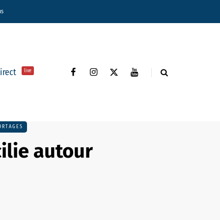
ns
direct
live
ORTAGES
ilie autour