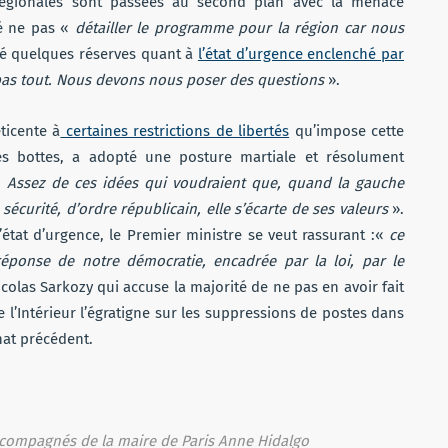
égionales sont passées au second plan avec la menace
ré ne pas «
détailler le programme pour la région car nous
ssé quelques réserves quant à
l’état d’urgence enclenché par
 pas tout. Nous devons nous poser des questions
».
ticente à
certaines restrictions de libertés
qu’impose cette
es bottes, a adopté une posture martiale et résolument
«
Assez de ces idées qui voudraient que, quand la gauche
sécurité, d’ordre républicain, elle s’écarte de ses valeurs
».
 l’état d’urgence, le Premier ministre se veut rassurant :«
ce
réponse de notre démocratie, encadrée par la loi, par le
colas Sarkozy qui accuse la majorité de ne pas en avoir fait
de l’Intérieur l’égratigne sur les suppressions de postes dans
nat précédent.