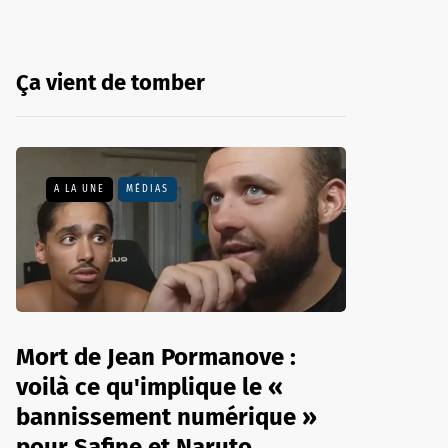
Ça vient de tomber
A LA UNE
MÉDIAS
Mort de Jean Pormanove :
voilà ce qu'implique le «
bannissement numérique »
pour Safine et Naruto