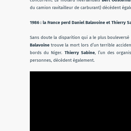
concurrent. Le motard néerlandais
Bert
Oosterhu
du camion ravitailleur de carburant) décèdent égal
1986 : la France perd Daniel Balavoine et Thierry S
Sans doute la disparition qui a le plus bouleversé 
Balavoine
trouve la mort lors d’un terrible accide
bords du Niger.
Thierry Sabine
, l’un des organi
personnes, décèdent également.