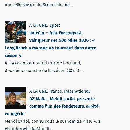
nouvelle saison de Scènes de mé...
A LA UNE
,
Sport
IndyCar – Felix Rosenqvist,
vainqueur des 500 Miles 2026 : «
Long Beach a marqué un tournant dans notre
saison »
À l'occasion du Grand Prix de Portland,
douzième manche de la saison 2026 d...
A LA UNE
,
France
,
International
DZ Mafia : Mehdi Laribi, présenté
comme l’un des fondateurs, arrêté
en Algérie
Mehdi Laribi, connu sous le surnom de « TIC », a
été interpellé le 31 juill...