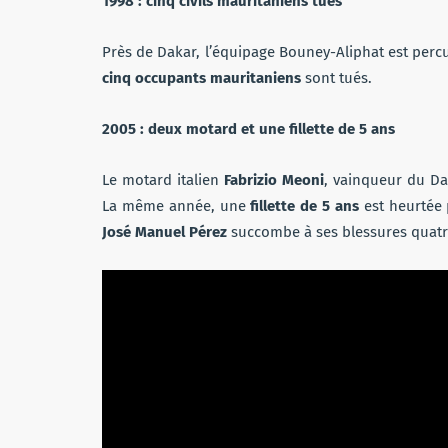
1998 : cinq civils mauritaniens tués
Près de Dakar, l’équipage Bouney-Aliphat est percut
cinq occupants mauritaniens
sont tués.
2005 : deux motard et une fillette de 5 ans
Le motard italien
Fabrizio Meoni
, vainqueur du Da
La même année, une
fillette de 5 ans
est heurtée 
José Manuel Pérez
succombe à ses blessures quatr