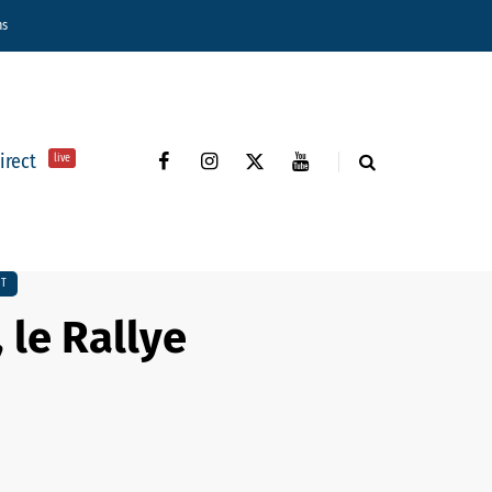
ns
direct
live
RT
 le Rallye