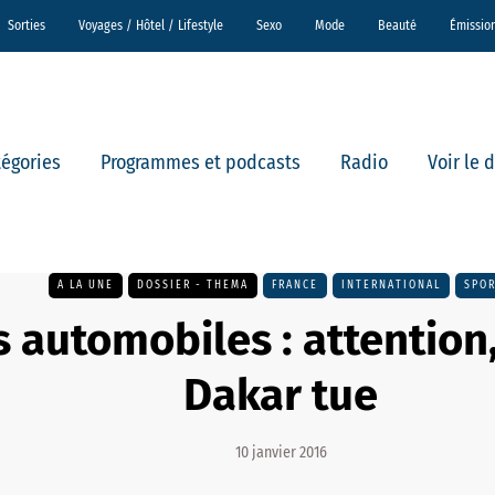
Sorties
Voyages / Hôtel / Lifestyle
Sexo
Mode
Beauté
Émissio
tégories
Programmes et podcasts
Radio
Voir le 
A LA UNE
DOSSIER - THEMA
FRANCE
INTERNATIONAL
SPO
 automobiles : attention,
Dakar tue
10 janvier 2016