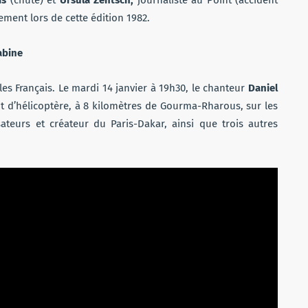
is
(chute) et
Ursula
Zentsch,
journaliste au Point (accident
ement lors de cette édition 1982.
abine
les Français. Le mardi 14 janvier à 19h30, le chanteur
Daniel
nt d’hélicoptère, à 8 kilomètres de Gourma-Rharous, sur les
sateurs et créateur du Paris-Dakar, ainsi que trois autres