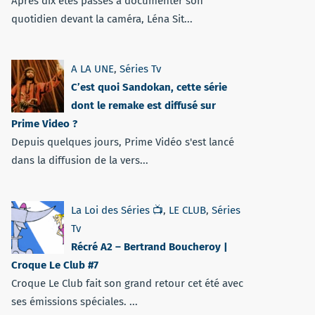
Après dix étés passés à documenter son
quotidien devant la caméra, Léna Sit...
A LA UNE
,
Séries Tv
C’est quoi Sandokan, cette série
dont le remake est diffusé sur
Prime Video ?
Depuis quelques jours, Prime Vidéo s'est lancé
dans la diffusion de la vers...
La Loi des Séries 📺
,
LE CLUB
,
Séries
Tv
Récré A2 – Bertrand Boucheroy |
Croque Le Club #7
Croque Le Club fait son grand retour cet été avec
ses émissions spéciales. ...