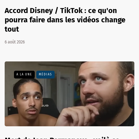
Accord Disney / TikTok : ce qu'on
pourra faire dans les vidéos change
tout
6 août 2026
A LA UNE
MÉDIAS