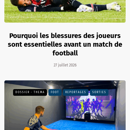
Pourquoi les blessures des joueurs
sont essentielles avant un match de
football
27 juillet 2026
DOSSIER - THEMA
FOOT
REPORTAGES
SORTIES