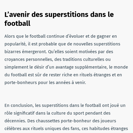
L’avenir des superstitions dans le
football
Alors que le football continue d’évoluer et de gagner en
popularité, il est probable que de nouvelles superstitions
bizarres émergeront. Qu’elles soient motivées par des
croyances personnelles, des traditions culturelles ou
simplement le désir d’un avantage supplémentaire, le monde
du football est sûr de rester riche en rituels étranges et en
porte-bonheurs pour les années à venir.
En conclusion, les superstitions dans le football ont joué un
rôle significatif dans la culture du sport pendant des
décennies. Des chaussettes porte-bonheur des joueurs
célèbres aux rituels uniques des fans, ces habitudes étranges