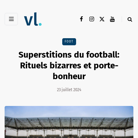
FOOT
Superstitions du football:
Rituels bizarres et porte-
bonheur
23 juillet 2024