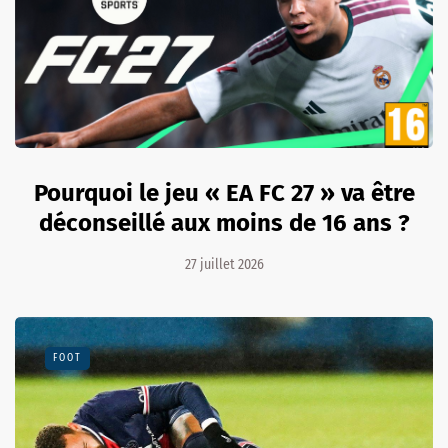
Pourquoi le jeu « EA FC 27 » va être
déconseillé aux moins de 16 ans ?
27 juillet 2026
FOOT