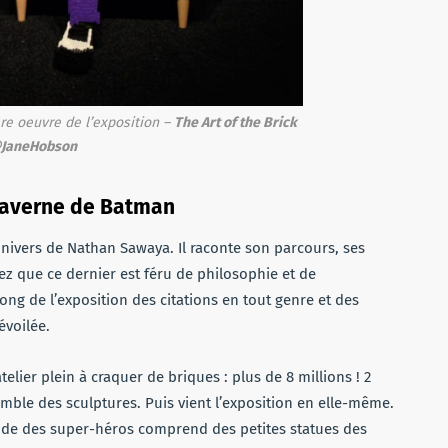
re oeuvre de l’exposition –
The Art of the Brick
©JaneHobson
a caverne de Batman
’univers de Nathan Sawaya. Il raconte son parcours, ses
ez que ce dernier est féru de philosophie et de
ng de l’exposition des citations en tout genre et des
évoilée.
lier plein à craquer de briques : plus de 8 millions ! 2
emble des sculptures. Puis vient l’exposition en elle-même.
onde des super-héros comprend des petites statues des