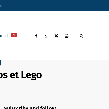
ns
direct
live
os et Lego
Subscribe and follow