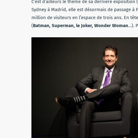
C’est d’ailleurs le thème de sa dernière exposition
Sydney à Madrid, elle est désormais de passage à P
million de visiteurs en l’espace de trois ans. En tê
(
Batman, Superman, le Joker, Wonder Woman
…). 