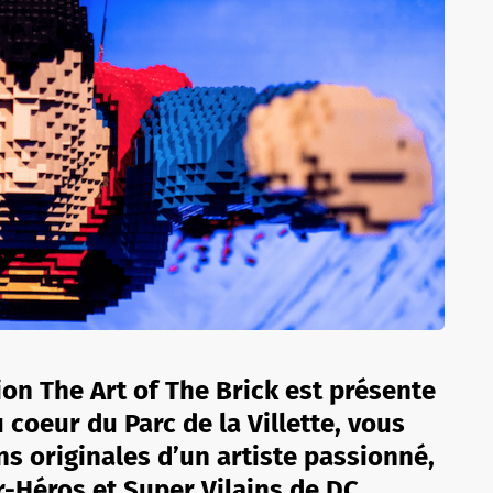
tion The Art of The Brick est présente
u coeur du Parc de la Villette, vous
ns originales d’un artiste passionné,
r-Héros et Super Vilains de DC