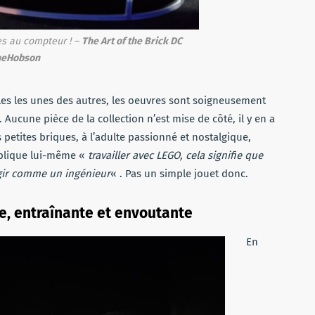
es au compteur ! –
The Art of the Brick DC
neHobson
es les unes des autres, les oeuvres sont soigneusement
 Aucune pièce de la collection n’est mise de côté, il y en a
 petites briques, à l’adulte passionné et nostalgique,
xplique lui-même «
travailler avec LEGO, cela signifie que
agir comme un ingénieur
« . Pas un simple jouet donc.
te, entraînante et envoutante
En