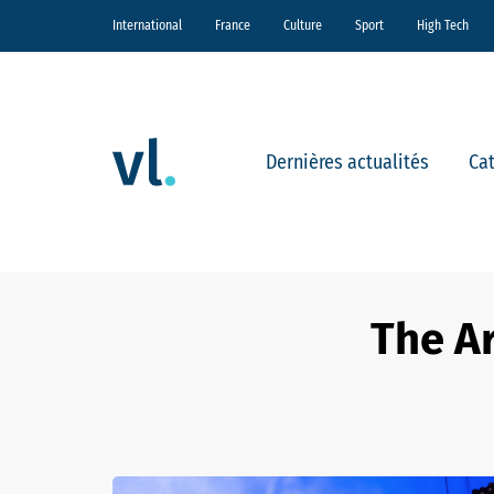
International
France
Culture
Sport
High Tech
Dernières actualités
Ca
The Ar