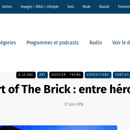
Sorties
Voyages / Hôtel / Lifestyle
Sexo
Mode
Beauté
Émissio
tégories
Programmes et podcasts
Radio
Voir le 
A LA UNE
ART
DOSSIER - THEMA
EXPOSITIONS
SORTIES
t of The Brick : entre hér
27 juin 2018