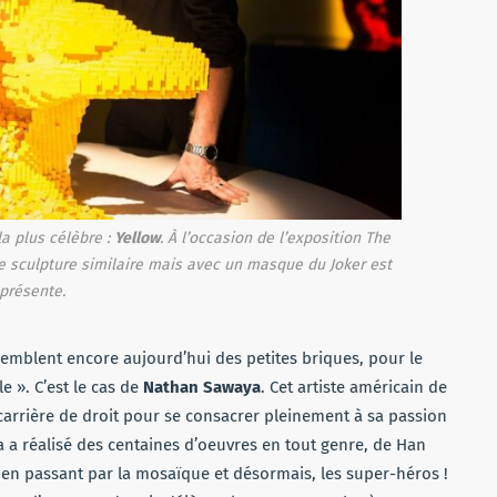
a plus célèbre :
Yellow
. À l’occasion de l’exposition
The
e sculpture similaire mais avec un masque du Joker est
présente.
semblent encore aujourd’hui des petites briques, pour le
e ». C’est le cas de
Nathan Sawaya
. Cet artiste américain de
 carrière de droit pour se consacrer pleinement à sa passion
a a réalisé des centaines d’oeuvres en tout genre, de Han
 en passant par la mosaïque et désormais, les super-héros !