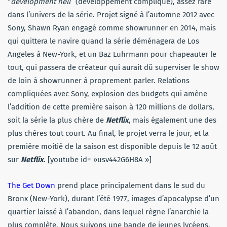
“
development hell
” (développement compliqué), assez rare
dans l’univers de la série. Projet signé à l’automne 2012 avec
Sony, Shawn Ryan engagé comme showrunner en 2014, mais
qui quittera le navire quand la série déménagera de Los
Angeles à New-York, et un Baz Luhrmann pour chapeauter le
tout, qui passera de créateur qui aurait dû superviser le show
de loin à showrunner à proprement parler. Relations
compliquées avec Sony, explosion des budgets qui amène
l’addition de cette première saison à 120 millions de dollars,
soit la série la plus chère de
Netflix
, mais également une des
plus chères tout court. Au final, le projet verra le jour, et la
première moitié de la saison est disponible depuis le 12 août
sur
Netflix
. [youtube id= »usv442G6H8A »]
The Get Down
prend place principalement dans le sud du
Bronx (New-York), durant l’été 1977, images d’apocalypse d’un
quartier laissé à l’abandon, dans lequel règne l’anarchie la
plus complète. Nous suivons une bande de jeunes lycéens,