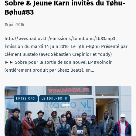
Sobre & Jeune Karn invités du Tøhu-
Bøhu#83
15 juin 2016
http://www.radiovl.fr/emissions/tohubohu/tb83.mp3
Émission du mardi 14 Juin 2016 Le Tøhu-Bøhu Présenté par
Clément Bustelo (avec Sébastien Crepinior et Youdy)
►► Sobre pour la sortie de son nouvel EP #Roinoir
(entièrement produit par Skeez Beats), en…
EMISSIONS
LE TØHU-BØHU