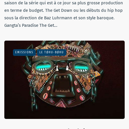
saison de la série qui est à ce jour sa plus grosse production
en terme de budget. The Get Down ou les débuts du hip hop
sous la direction de Baz Luhrmann et son style baroque.
Gangta’s Paradise The Get…
EMISSIONS
LE TØHU-BØHU