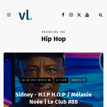
BROWSING TAG
Hip Hop
LA LOI DES SÉRIES 📺
LE CLUB
SÉRIES TV
Sidney - H.I.P H.O.P / Mélanie
Noée | Le Club #88