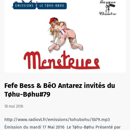
EMISSIONS
LE TØHU-BØHU
Fefe Bess & BêO Antarez invités du
Tøhu-Bøhu#79
18 mai 2016
http://www.radiovl.fr/emissions/tohubohu/tb79.mp3
Émission du mardi 17 Mai 2016 Le Tøhu-Bøhu Présenté par