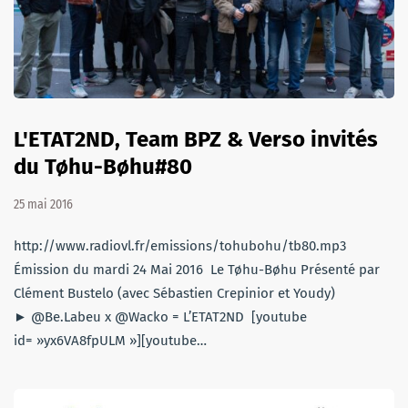
L'ETAT2ND, Team BPZ & Verso invités
du Tøhu-Bøhu#80
25 mai 2016
http://www.radiovl.fr/emissions/tohubohu/tb80.mp3
Émission du mardi 24 Mai 2016 Le Tøhu-Bøhu Présenté par
Clément Bustelo (avec Sébastien Crepinior et Youdy)
► @Be.Labeu x @Wacko = L’ETAT2ND [youtube
id= »yx6VA8fpULM »][youtube…