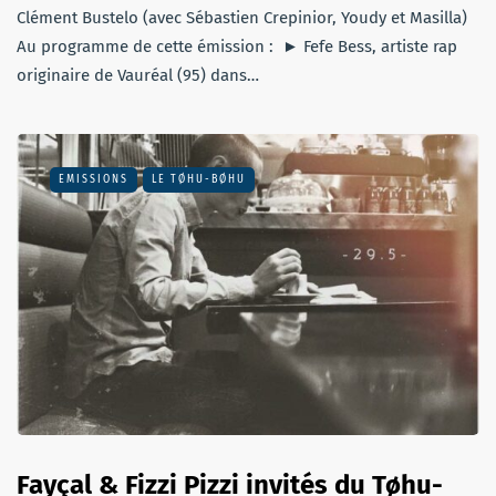
Clément Bustelo (avec Sébastien Crepinior, Youdy et Masilla)
Au programme de cette émission : ► Fefe Bess, artiste rap
originaire de Vauréal (95) dans…
EMISSIONS
LE TØHU-BØHU
Fayçal & Fizzi Pizzi invités du Tøhu-