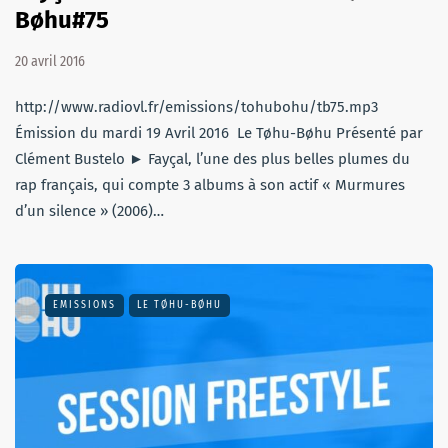
Bøhu#75
20 avril 2016
http://www.radiovl.fr/emissions/tohubohu/tb75.mp3
Émission du mardi 19 Avril 2016 Le Tøhu-Bøhu Présenté par
Clément Bustelo ► Fayçal, l’une des plus belles plumes du
rap français, qui compte 3 albums à son actif « Murmures
d’un silence » (2006)…
EMISSIONS
LE TØHU-BØHU