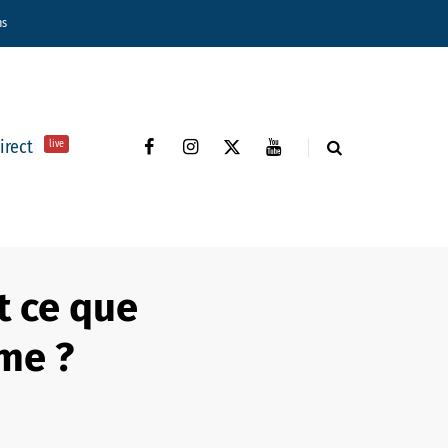
ns
direct
live
t ce que
ame ?