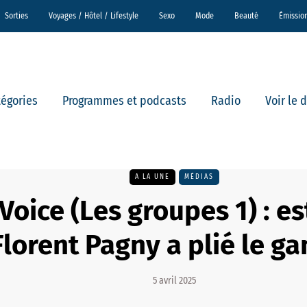
Sorties
Voyages / Hôtel / Lifestyle
Sexo
Mode
Beauté
Émissio
tégories
Programmes et podcasts
Radio
Voir le 
A LA UNE
MÉDIAS
Voice (Les groupes 1) : es
Florent Pagny a plié le g
5 avril 2025