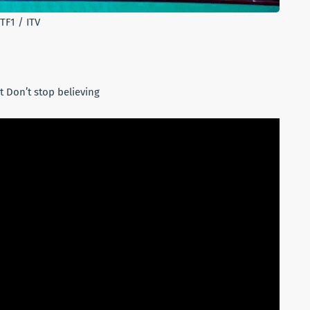
TF1 / ITV
t Don’t stop believing