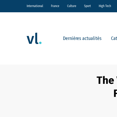
International
France
Culture
Sport
High Tech
Dernières actualités
Ca
The 