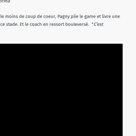
orma
 le moins de coup de coeur, Pagny plie le game et livre une
ce stade. Et le coach en ressort bouleversé. “
C’est