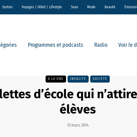
Sorties
Voyages / Hôtel / Lifestyle
Sexo
Mode
Beauté
Émissio
tégories
Programmes et podcasts
Radio
Voir le 
A LA UNE
INSOLITE
SOCIÉTÉ
lettes d’école qui n’attir
élèves
13 mars 2014