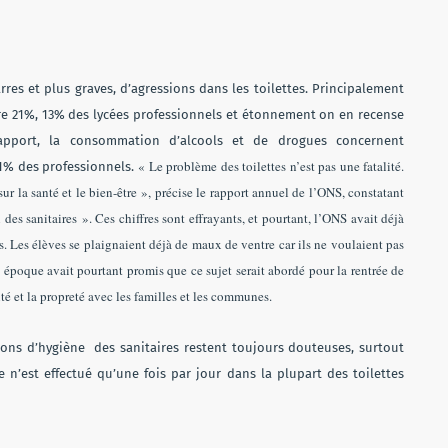
res et plus graves, d’agressions dans les toilettes. Principalement
re 21%, 13% des lycées professionnels et étonnement on en recense
apport, la consommation d’alcools et de drogues concernent
« Le problème des toilettes n’est pas une fatalité.
11% des professionnels.
sur la santé et le bien-être », précise le rapport annuel de l’ONS, constatant
 des sanitaires ». Ces chiffres sont effrayants, et pourtant, l’ONS avait déjà
es. Les élèves se plaignaient déjà de maux de ventre car ils ne voulaient pas
tte époque avait pourtant promis que ce sujet serait abordé pour la rentrée de
ité et la propreté avec les familles et les communes.
ions d’hygiène des sanitaires restent toujours douteuses, surtout
 n’est effectué qu’une fois par jour dans la plupart des toilettes