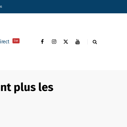
ns
direct
live
ent plus les