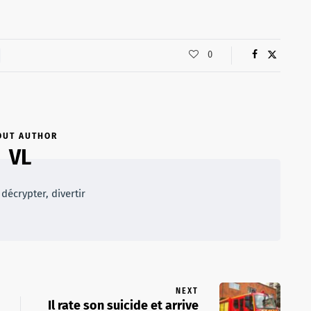
0
OUT AUTHOR
VL
décrypter, divertir
NEXT
Il rate son suicide et arrive