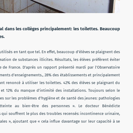
al dans les collèges principalement: les toilettes. Beaucoup
res.
 utilisés en tant que tel. En effet, beaucoup d’élèves se plaignent des
ion de substances illicites. Résultats, les élèves préfèrent éviter
cée de France. D’après un rapport présenté mardi par l’Observatoire
ssements d’enseignements., 28% des établissements et principalement
t renoncé à utiliser les toilettes. 42% des élèves se plaignant du
et 12% du manque d’intimité des installations. Toujours selon le
ces sur les problèmes d’hygiène et de santé des jeunes: pathologies
 atteinte au bien-être des personnes ». Le docteur Bénédicte
 qui souffrent le plus des troubles recensés: incontinence urinaire,
les », ajoutant que « cela influe davantage sur leur capacité à se