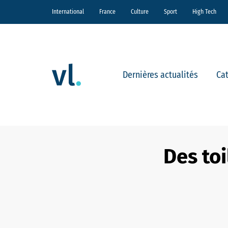
International
France
Culture
Sport
High Tech
Dernières actualités
Ca
Des toi