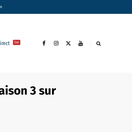
ns
direct
live
aison 3 sur