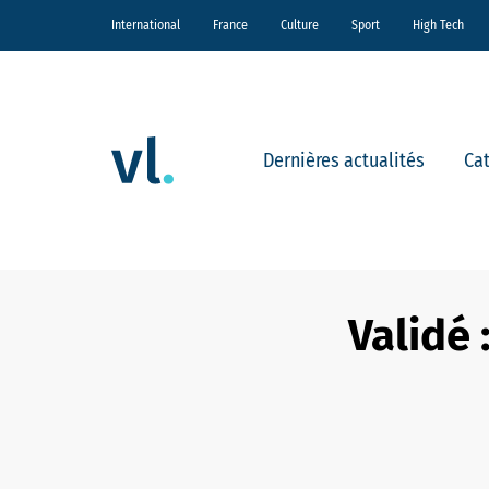
International
France
Culture
Sport
High Tech
Dernières actualités
Ca
Validé 