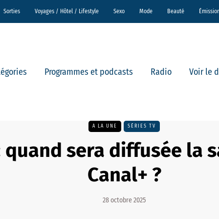
Sorties
Voyages / Hôtel / Lifestyle
Sexo
Mode
Beauté
Émissio
tégories
Programmes et podcasts
Radio
Voir le 
A LA UNE
SÉRIES TV
: quand sera diffusée la s
Canal+ ?
28 octobre 2025