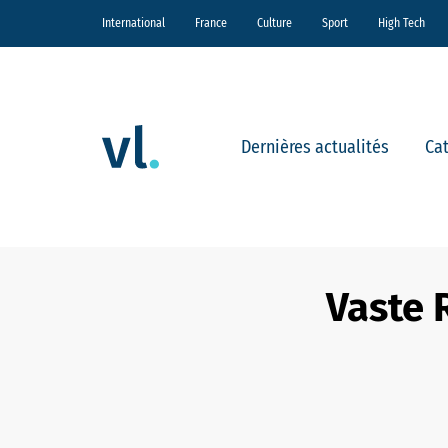
International
France
Culture
Sport
High Tech
Dernières actualités
Ca
Vaste 