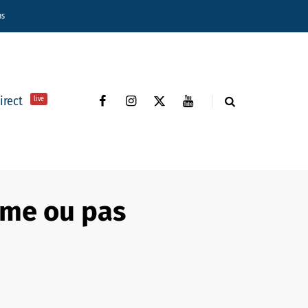
ns
direct
live
time ou pas