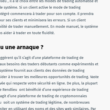
eu , il a le choix entre les modes de trading automatisé et
e système. Si un client active le mode de trading
 intégré commencera à trader pour son compte. Il prendra
r ses clients et minimisera les erreurs. Si un client
sibilité de trader manuellement. En mode manuel, le système
aider à trader en toute fluidité.
ou une arnaque ?
gèrent qu’il s’agit d’une plateforme de trading de
 aux besoins des traders débutants comme expérimentés et
 système fournit aux clients des données de trading
ider à trouver les meilleures opportunités de trading. Vaste
ée qui respecte votre sécurité en ligne. De plus, la plupart
ste Rendlieu ont bénéficié d’une expérience de trading
 s’agit d’une plateforme de trading de cryptomonnaies
ieu soit un système de trading légitime, de nombreuses
miter en utilisant des noms et des sites web similaires. Par