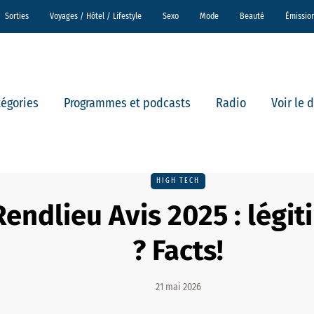
Sorties
Voyages / Hôtel / Lifestyle
Sexo
Mode
Beauté
Émissio
tégories
Programmes et podcasts
Radio
Voir le 
HIGH TECH
Rendlieu Avis 2025 : légi
? Facts!
21 mai 2026