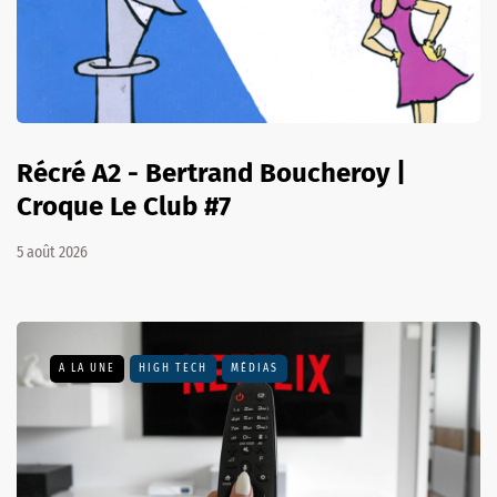
Récré A2 - Bertrand Boucheroy |
Croque Le Club #7
5 août 2026
A LA UNE
HIGH TECH
MÉDIAS