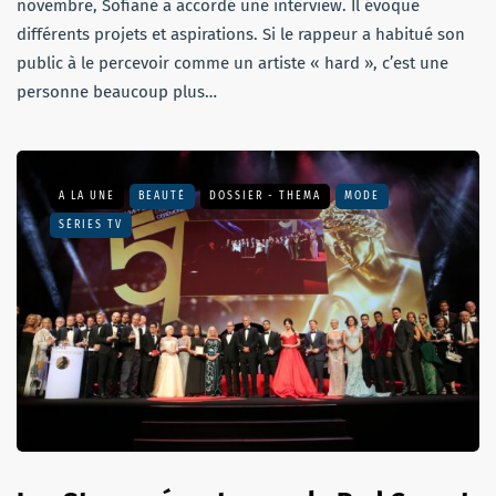
novembre, Sofiane a accordé une interview. Il évoque
différents projets et aspirations. Si le rappeur a habitué son
public à le percevoir comme un artiste « hard », c’est une
personne beaucoup plus…
A LA UNE
BEAUTÉ
DOSSIER - THEMA
MODE
SÉRIES TV