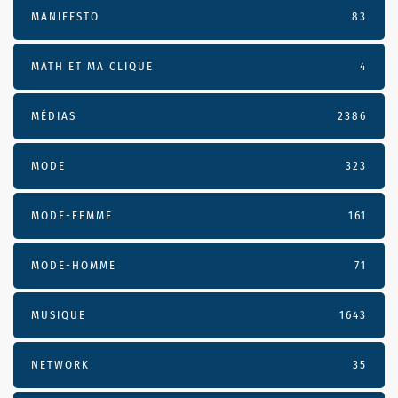
MANIFESTO
83
MATH ET MA CLIQUE
4
MÉDIAS
2386
MODE
323
MODE-FEMME
161
MODE-HOMME
71
MUSIQUE
1643
NETWORK
35