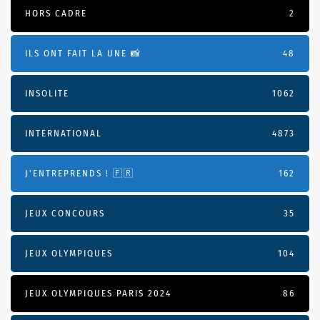
HORS CADRE
2
ILS ONT FAIT LA UNE 📸
48
INSOLITE
1062
INTERNATIONAL
4873
J'ENTREPRENDS ! 🇫🇷
162
JEUX CONCOURS
35
JEUX OLYMPIQUES
104
JEUX OLYMPIQUES PARIS 2024
86