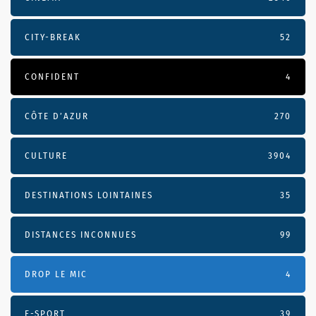
CITY-BREAK
52
CONFIDENT
4
CÔTE D’AZUR
270
CULTURE
3904
DESTINATIONS LOINTAINES
35
DISTANCES INCONNUES
99
DROP LE MIC
4
E-SPORT
39