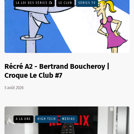
LA LOI DES SÉRIES 📺
LE CLUB
SÉRIES TV
Récré A2 - Bertrand Boucheroy |
Croque Le Club #7
5 août 2026
A LA UNE
HIGH TECH
MÉDIAS