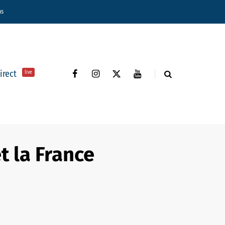
ns
direct
live
t la France