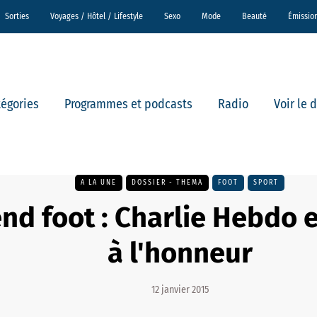
Sorties
Voyages / Hôtel / Lifestyle
Sexo
Mode
Beauté
Émissio
tégories
Programmes et podcasts
Radio
Voir le 
A LA UNE
DOSSIER - THEMA
FOOT
SPORT
d foot : Charlie Hebdo e
à l'honneur
12 janvier 2015