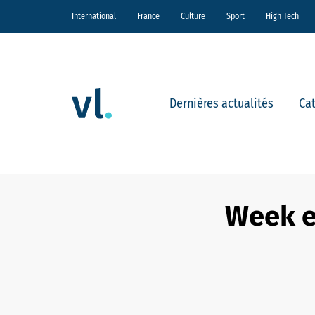
International
France
Culture
Sport
High Tech
Dernières actualités
Ca
Week en