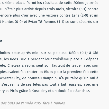
t sixième place. Parmi les résultats de cette 20ème journée
i n’était plus arrivé depuis trois mois, victoire (3-1) contre
 encore plus d’air avec une victoire contre Lens (2-0) et un
 Nantes (0-0) et Evian TG-Rennes (1-1) se sont séparés sur
ba
mites cette après-midi sur sa pelouse. Défait (0-1) à Old
e, les Reds Devils perdent leur troisième place au dépens
tête, Chelsea a repris seul son fauteuil de leader avec son
ies avaient fait chuter les Blues pour la première fois cette
anchester City, de nouveau dauphin, n’a pu faire qu’un nul à
 s’est remis de ses fêtes pas tout à fait réussies, avec une
enry et Pirés grâce à Koscielny et un doublé de Sanchez.