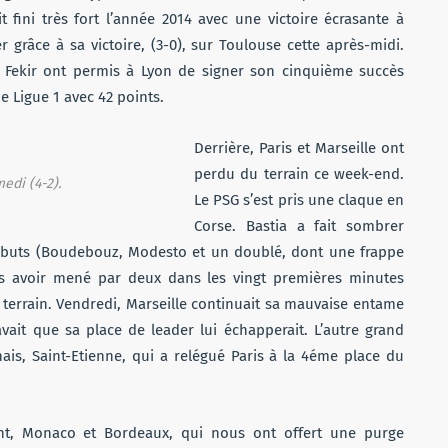
t fini très fort l’année 2014 avec une victoire écrasante à
 grâce à sa victoire, (3-0), sur Toulouse cette après-midi.
t Fekir ont permis à Lyon de signer son cinquième succès
e Ligue 1 avec 42 points.
Derrière, Paris et Marseille ont
perdu du terrain ce week-end.
edi (4-2).
Le PSG s’est pris une claque en
Corse. Bastia a fait sombrer
 buts (Boudebouz, Modesto et un doublé, dont une frappe
rès avoir mené par deux dans les vingt premières minutes
 terrain. Vendredi, Marseille continuait sa mauvaise entame
avait que sa place de leader lui échapperait. L’autre grand
is, Saint-Etienne, qui a relégué Paris à la 4éme place du
t, Monaco et Bordeaux, qui nous ont offert une purge