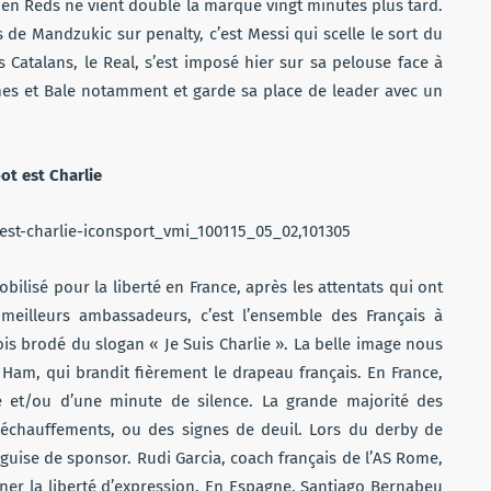
cien Reds ne vient doublé la marque vingt minutes plus tard.
de Mandzukic sur penalty, c’est Messi qui scelle le sort du
 Catalans, le Real, s’est imposé hier sur sa pelouse face à
ames et Bale notamment et garde sa place de leader avec un
ot est Charlie
ilisé pour la liberté en France, après les attentats qui ont
meilleurs ambassadeurs, c’est l’ensemble des Français à
ois brodé du slogan « Je Suis Charlie ». La belle image nous
Ham, qui brandit fièrement le drapeau français. En France,
et/ou d’une minute de silence. La grande majorité des
 échauffements, ou des signes de deuil. Lors du derby de
 guise de sponsor. Rudi Garcia, coach français de l’AS Rome,
ôner la liberté d’expression. En Espagne, Santiago Bernabeu