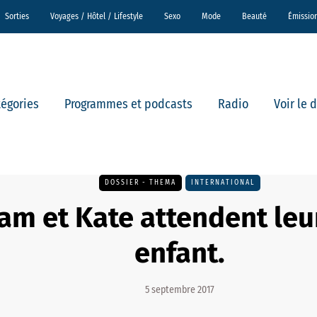
Sorties
Voyages / Hôtel / Lifestyle
Sexo
Mode
Beauté
Émissio
tégories
Programmes et podcasts
Radio
Voir le 
DOSSIER - THEMA
INTERNATIONAL
iam et Kate attendent leu
enfant.
5 septembre 2017