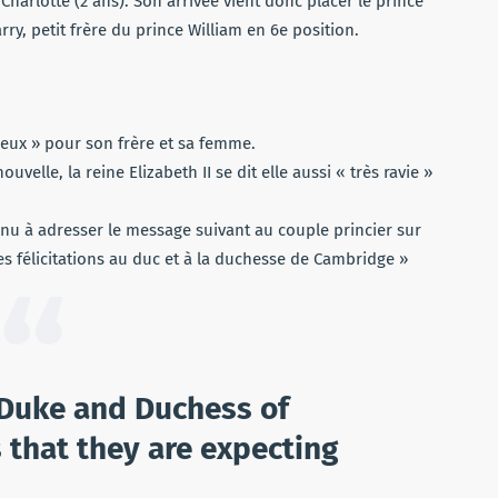
 Charlotte (2 ans). Son arrivée vient donc placer le prince
rry, petit frère du prince William en 6e position.
eureux » pour son frère et sa femme.
nouvelle, la reine Elizabeth II se dit elle aussi « très ravie »
nu à adresser le message suivant au couple princier sur
es félicitations au duc et à la duchesse de Cambridge »
 Duke and Duchess of
that they are expecting