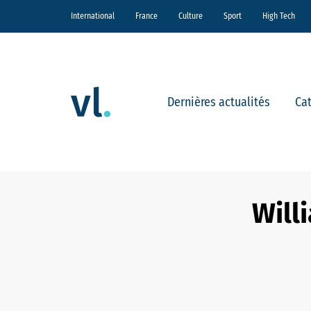
International
France
Culture
Sport
High Tech
Dernières actualités
Ca
Will