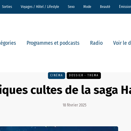
Sorties
Voyages / Hôtel / Lifestyle
Sexo
Mode
Beauté
Émissio
tégories
Programmes et podcasts
Radio
Voir le 
CINÉMA
DOSSIER - THEMA
iques cultes de la saga H
18 février 2025