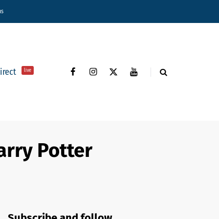
ns
direct
live
arry Potter
Subscribe and follow