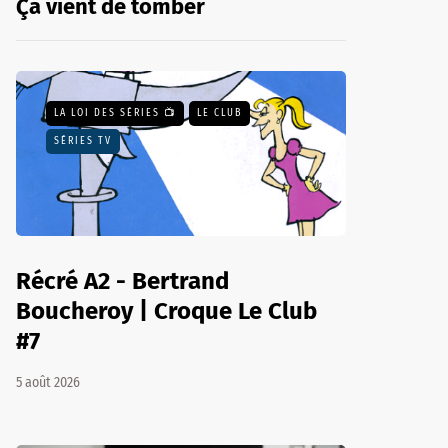
Ça vient de tomber
LA LOI DES SÉRIES 📺
LE CLUB
SÉRIES TV
Récré A2 - Bertrand
Boucheroy | Croque Le Club
#7
5 août 2026