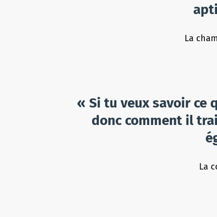
apt
La cham
« Si tu veux savoir ce
donc comment il trai
é
La c