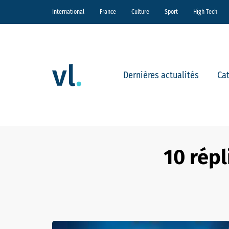
International
France
Culture
Sport
High Tech
Dernières actualités
Ca
10 répl