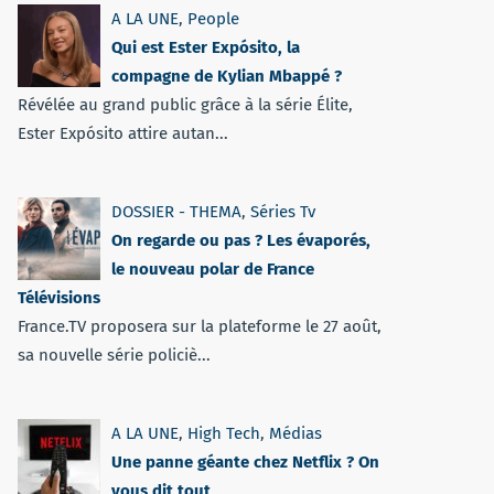
A LA UNE
,
People
Qui est Ester Expósito, la
compagne de Kylian Mbappé ?
Révélée au grand public grâce à la série Élite,
Ester Expósito attire autan...
DOSSIER - THEMA
,
Séries Tv
On regarde ou pas ? Les évaporés,
le nouveau polar de France
Télévisions
France.TV proposera sur la plateforme le 27 août,
sa nouvelle série policiè...
A LA UNE
,
High Tech
,
Médias
Une panne géante chez Netflix ? On
vous dit tout