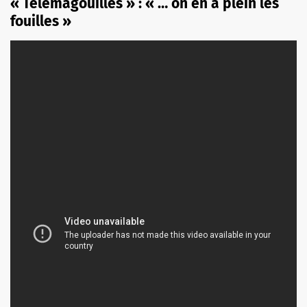
« Télémagouilles » : « … on en a plein les
fouilles »