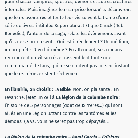
pour chasser vampires, spectres, démons et autres créatures
infernales. Mais imaginez leur surprise lorsqu’ils découvrent
que leurs aventures et toute leur vie suivent la trame d’une
série de livres, intitulée
Supernatural
! Et que Chuck (Rob
Benedict), l’auteur de la saga, relate les évènements
avant
qu’ils ne se produisent… Qui est-il réellement ? Un médium,
un prophète, Dieu lui-même ? En attendant, ses romans
rencontrent un vif succès et rassemblent toute une
communauté de fans, qui ne se doutent pas un seul instant
que leurs héros existent réellement.
En librairie, on choisit :
La
Bible
. Non, on plaisante ! En
revanche, jetez un œil à
La légion de la colombe noire
:
l’histoire de 5 personnages (dont deux frères…) qui sont
alliés en une Légion luttant contre les fantômes et les
démons. Ça va, vous ne serez pas trop dépaysés…
La légion de la colombe noire
– Kami Garcia – Editions