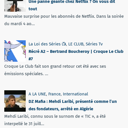
Une panne géante chez Netflix ? On vous dit
tout
Mauvaise surprise pour les abonnés de Netflix. Dans la soirée
du mardi 4 ao...
La Loi des Séries 📺
,
LE CLUB
,
Séries Tv
Récré A2 – Bertrand Boucheroy | Croque Le Club
#7
Croque Le Club fait son grand retour cet été avec ses
émissions spéciales. ...
A LA UNE
,
France
,
International
DZ Mafia : Mehdi Laribi, présenté comme l’un
des fondateurs, arrêté en Algérie
Mehdi Laribi, connu sous le surnom de « TIC », a été
interpellé le 31 juill...