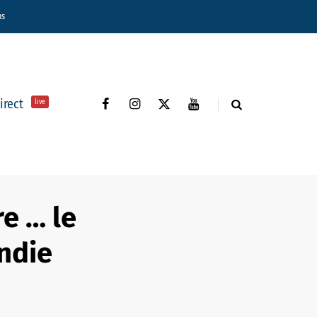
ns
direct
live
e … le
ndie