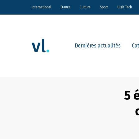
International
France
Culture
Sport
High Tech
Dernières actualités
Ca
5 