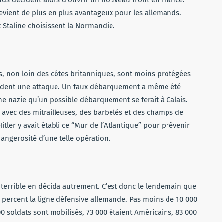
devient de plus en plus avantageux pour les allemands.
t Staline choisissent la Normandie.
es, non loin des côtes britanniques, sont moins protégées
tendent une attaque. Un faux débarquement a même été
ne nazie qu’un possible débarquement se ferait à Calais.
 avec des mitrailleuses, des barbelés et des champs de
itler y avait établi ce “Mur de l’Atlantique” pour prévenir
dangerosité d’une telle opération.
e terrible en décida autrement. C’est donc le lendemain que
liés percent la ligne défensive allemande. Pas moins de 10 000
000 soldats sont mobilisés, 73 000 étaient Américains, 83 000