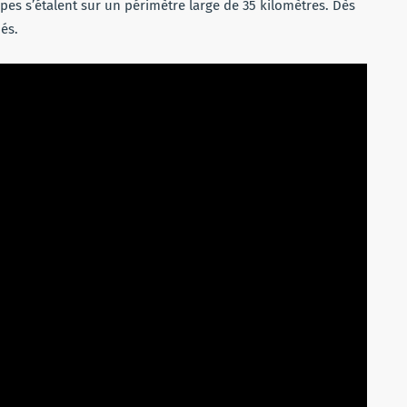
pes s’étalent sur un périmètre large de 35 kilomètres. Dès
ués.