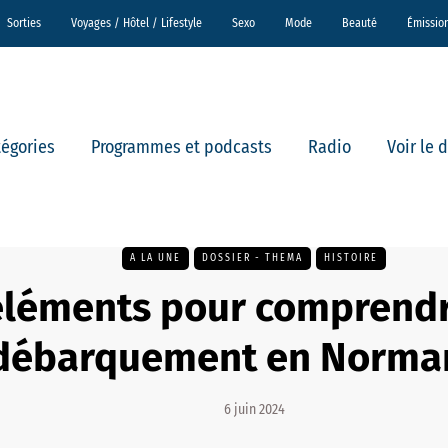
Sorties
Voyages / Hôtel / Lifestyle
Sexo
Mode
Beauté
Émissio
tégories
Programmes et podcasts
Radio
Voir le 
A LA UNE
DOSSIER - THEMA
HISTOIRE
éléments pour comprendr
débarquement en Norma
6 juin 2024