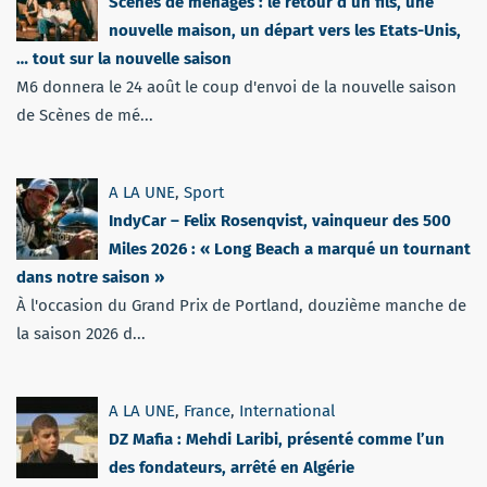
Scènes de ménages : le retour d’un fils, une
nouvelle maison, un départ vers les Etats-Unis,
… tout sur la nouvelle saison
M6 donnera le 24 août le coup d'envoi de la nouvelle saison
de Scènes de mé...
A LA UNE
,
Sport
IndyCar – Felix Rosenqvist, vainqueur des 500
Miles 2026 : « Long Beach a marqué un tournant
dans notre saison »
À l'occasion du Grand Prix de Portland, douzième manche de
la saison 2026 d...
A LA UNE
,
France
,
International
DZ Mafia : Mehdi Laribi, présenté comme l’un
des fondateurs, arrêté en Algérie