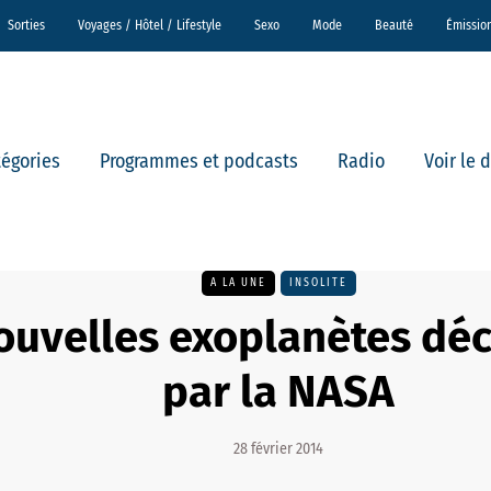
Sorties
Voyages / Hôtel / Lifestyle
Sexo
Mode
Beauté
Émissio
tégories
Programmes et podcasts
Radio
Voir le 
A LA UNE
INSOLITE
ouvelles exoplanètes dé
par la NASA
28 février 2014