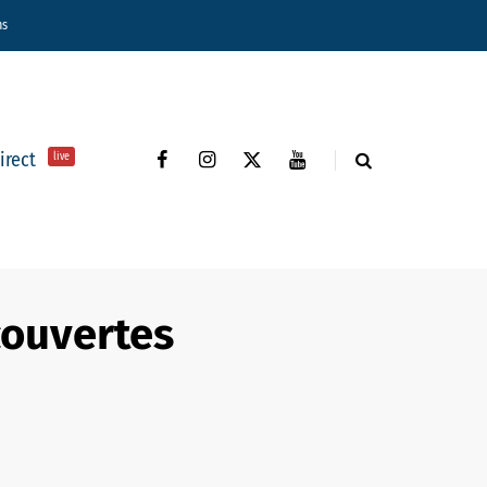
ns
direct
live
couvertes