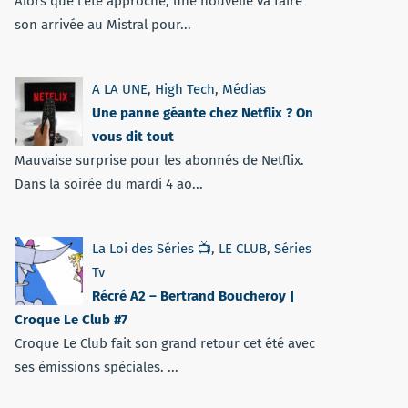
Alors que l'été approche, une nouvelle va faire
son arrivée au Mistral pour...
A LA UNE
,
High Tech
,
Médias
Une panne géante chez Netflix ? On
vous dit tout
Mauvaise surprise pour les abonnés de Netflix.
Dans la soirée du mardi 4 ao...
La Loi des Séries 📺
,
LE CLUB
,
Séries
Tv
Récré A2 – Bertrand Boucheroy |
Croque Le Club #7
Croque Le Club fait son grand retour cet été avec
ses émissions spéciales. ...