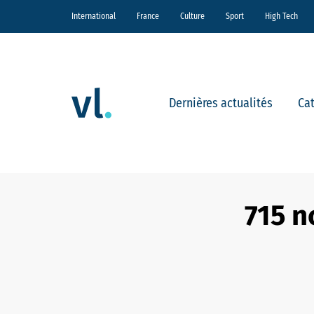
International
France
Culture
Sport
High Tech
Dernières actualités
Ca
715 n