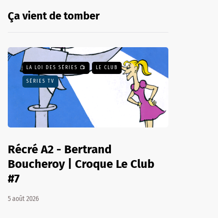
Ça vient de tomber
LA LOI DES SÉRIES 📺
LE CLUB
SÉRIES TV
Récré A2 - Bertrand
Boucheroy | Croque Le Club
#7
5 août 2026