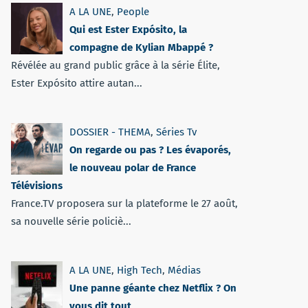
A LA UNE
,
People
Qui est Ester Expósito, la
compagne de Kylian Mbappé ?
Révélée au grand public grâce à la série Élite,
Ester Expósito attire autan...
DOSSIER - THEMA
,
Séries Tv
On regarde ou pas ? Les évaporés,
le nouveau polar de France
Télévisions
France.TV proposera sur la plateforme le 27 août,
sa nouvelle série policiè...
A LA UNE
,
High Tech
,
Médias
Une panne géante chez Netflix ? On
vous dit tout