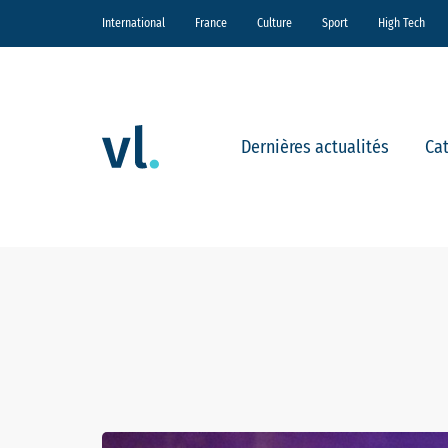
International
France
Culture
Sport
High Tech
Dernières actualités
Ca