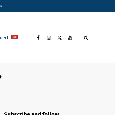
ns
direct
live
?
Subscribe and follow