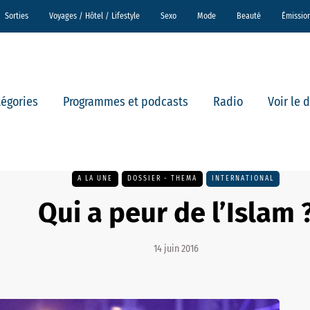
Sorties
Voyages / Hôtel / Lifestyle
Sexo
Mode
Beauté
Émissio
tégories
Programmes et podcasts
Radio
Voir le 
A LA UNE
DOSSIER - THEMA
INTERNATIONAL
Qui a peur de l’Islam 
14 juin 2016