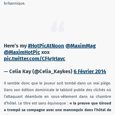
britannique.
Here’s my
#HotPicAtNoon
@MaximMag
@MaximHotPic
xox
pic.twitter.com/CF4rJrIavc
— Celia Kay (@Celia_Kaykes)
6 Février 2014
Il semble donc que le joueur soit tombé dans un vrai piège.
Dans
son édition dominicale le tabloïd publie des clichés où
l’attaquant déambule en sous-vêtement dans sa chambre
d’hôtel. Le titre est sans équivoque :
« la preuve que Giroud
a trompé sa compagne avec une mannequin dans l’hôtel de