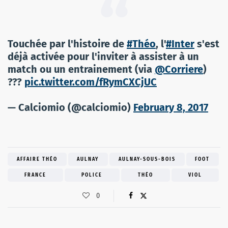
Touchée par l'histoire de
#Théo
, l'
#Inter
s'est
déjà activée pour l'inviter à assister à un
match ou un entrainement (via
@Corriere
)
???
pic.twitter.com/fRymCXCjUC
— Calciomio (@calciomio)
February 8, 2017
AFFAIRE THÉO
AULNAY
AULNAY-SOUS-BOIS
FOOT
FRANCE
POLICE
THÉO
VIOL
0