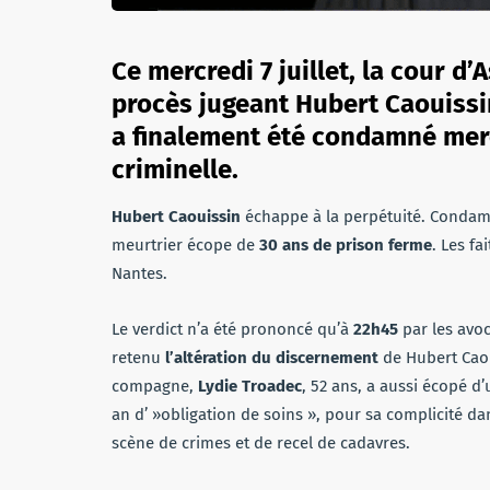
Ce mercredi 7 juillet, la cour d’
procès jugeant Hubert Caouissin,
a finalement été condamné merc
criminelle.
Hubert Caouissin
échappe à la perpétuité. Condamn
meurtrier écope de
30 ans de prison ferme
. Les f
Nantes.
Le verdict n’a été prononcé qu’à
22h45
par les avo
retenu
l’altération du discernement
de Hubert Caou
compagne,
Lydie Troadec
, 52 ans, a aussi écopé d
an d’ »obligation de soins », pour sa complicité dan
scène de crimes et de recel de cadavres.