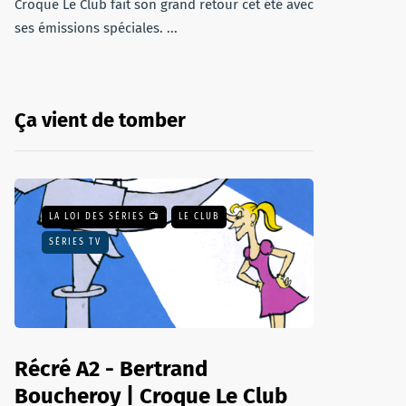
Croque Le Club fait son grand retour cet été avec
ses émissions spéciales. ...
Ça vient de tomber
LA LOI DES SÉRIES 📺
LE CLUB
SÉRIES TV
Récré A2 - Bertrand
Boucheroy | Croque Le Club