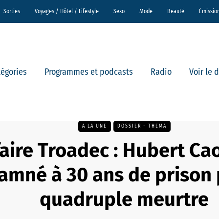
Sorties
Voyages / Hôtel / Lifestyle
Sexo
Mode
Beauté
Émissio
tégories
Programmes et podcasts
Radio
Voir le 
A LA UNE
DOSSIER - THEMA
faire Troadec : Hubert Ca
amné à 30 ans de prison 
quadruple meurtre