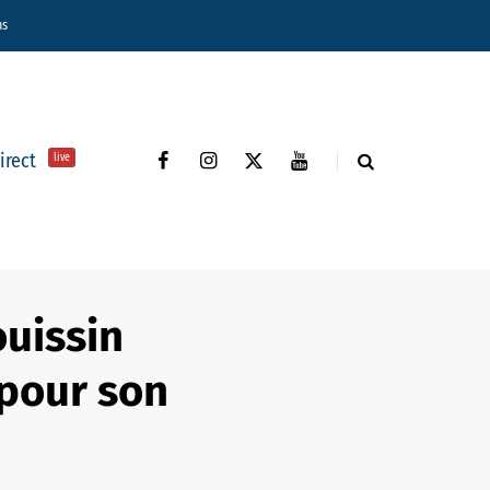
ns
direct
live
ouissin
pour son