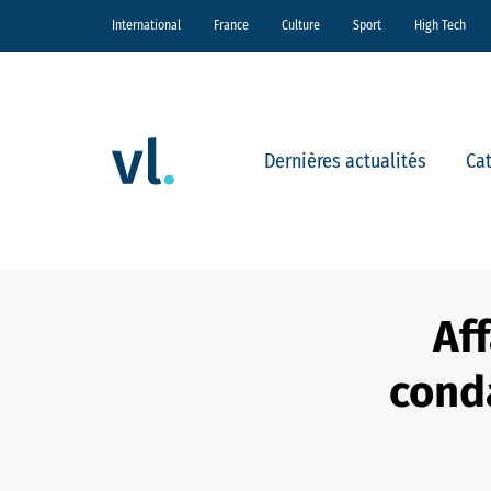
International
France
Culture
Sport
High Tech
Dernières actualités
Ca
Af
cond