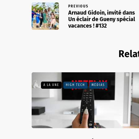
PREVIOUS
Arnaud Gidoin, invité dans
Un éclair de Gueny spécial
vacances ! #132
Rela
A LA UNE
HIGH TECH
MÉDIAS