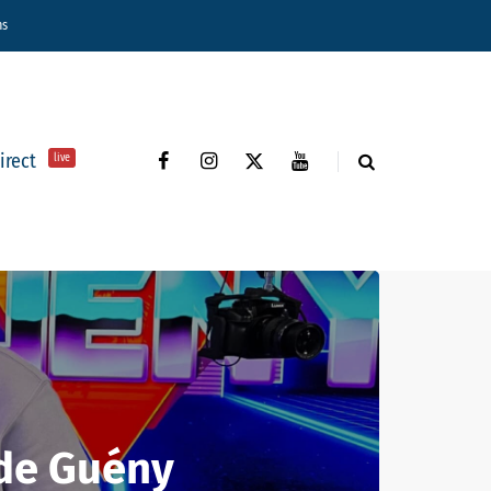
ns
direct
live
 de Guény