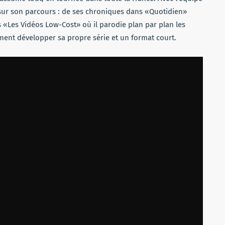
ou
 sur son parcours : de ses chroniques dans «Quotidien»
diminuer
es «Les Vidéos Low-Cost» où il parodie plan par plan les
le
ement développer sa propre série et un format court.
volume.