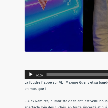
Lecteur
00:00
audio
La foudre frappe sur VL ! Maxime Guény et sa bande 
en musique !
– Alex Ramires, humoriste de talent, est venu nou
spectacle loin des clichés, en toute sincérité et qu