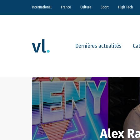
International
France
Culture
Sport
High Tech
Dernières actualités
Ca
Alex Ra