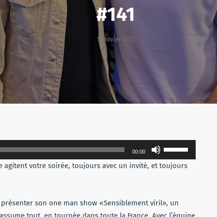
#141
5 janvier 2022
Utilisez
00:00
les
agitent votre soirée, toujours avec un invité, et toujours
flèches
haut/bas
pour
s présenter son one man show «Sensiblement viril», un
augmenter
i assume tout, en tournée dans toute la France. Avec l’équipe