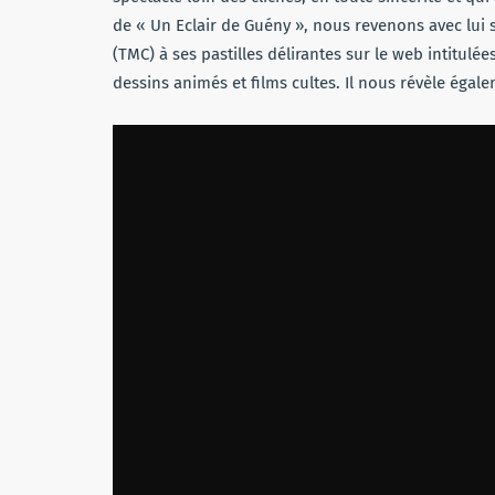
de « Un Eclair de Guény », nous revenons avec lui
(TMC) à ses pastilles délirantes sur le web intitulé
dessins animés et films cultes. Il nous révèle égal