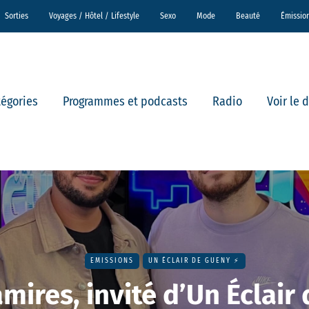
Sorties
Voyages / Hôtel / Lifestyle
Sexo
Mode
Beauté
Émissio
tégories
Programmes et podcasts
Radio
Voir le 
EMISSIONS
UN ÉCLAIR DE GUENY ⚡️
mires, invité d’Un Éclair