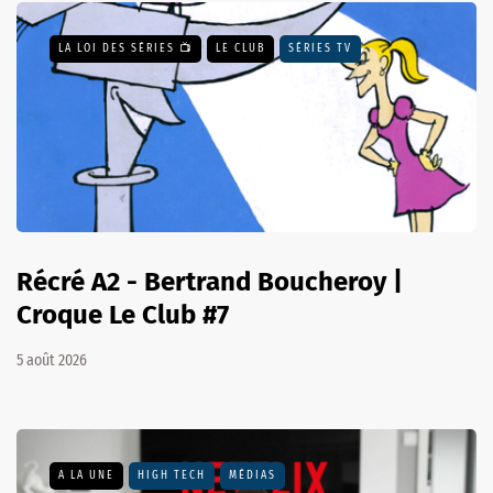
LA LOI DES SÉRIES 📺
LE CLUB
SÉRIES TV
Récré A2 - Bertrand Boucheroy |
Croque Le Club #7
5 août 2026
A LA UNE
HIGH TECH
MÉDIAS