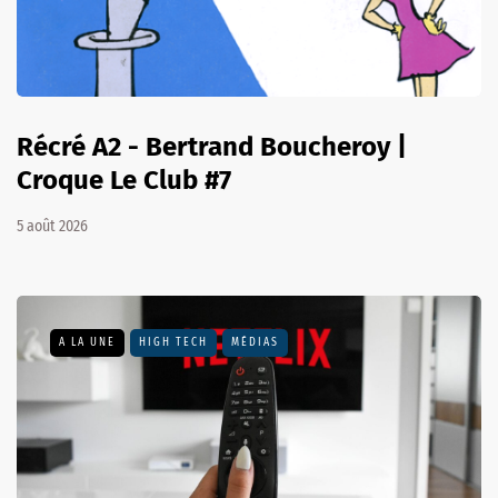
Récré A2 - Bertrand Boucheroy |
Croque Le Club #7
5 août 2026
A LA UNE
HIGH TECH
MÉDIAS