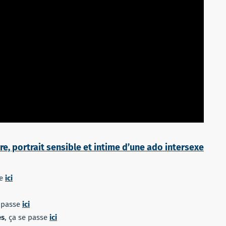
e, portrait sensible et intime d’une ado intersexe
se
ici
e passe
ici
es
, ça se passe
ici