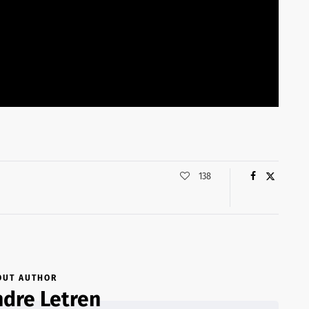
138
OUT AUTHOR
dre Letren