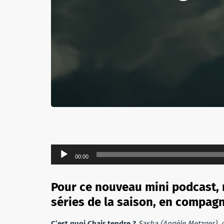
Lecteur
00:00
audio
Pour ce nouveau mini podcast, r
séries de la saison, en compagn
C’est quoi Chair tendre ?
Sasha (Angèle Metzger), c’