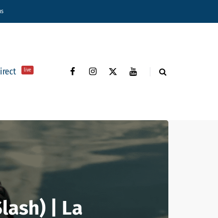
ns
direct
live
lash) | La