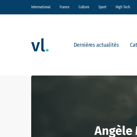
International
France
Culture
Sport
High Tech
Dernières actualités
Ca
Angèle 