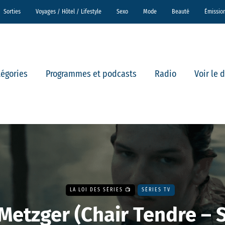
Sorties
Voyages / Hôtel / Lifestyle
Sexo
Mode
Beauté
Émissio
tégories
Programmes et podcasts
Radio
Voir le 
LA LOI DES SÉRIES 📺
SÉRIES TV
Metzger (Chair Tendre – S