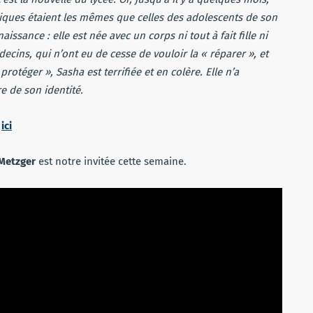
ou
tiques étaient les mêmes que celles des adolescents de son
diminuer
ssance : elle est née avec un corps ni tout à fait fille ni
le
decins, qui n’ont eu de cesse de vouloir la « réparer », et
volume.
protéger », Sasha est terrifiée et en colère. Elle n’a
e de son identité.
V
ici
Metzger
est notre invitée cette semaine.