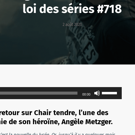
loi des séries #718
2 août 2023
Utilisez
00:00
les
flèches
etour sur Chair tendre, l’une des
haut/bas
ie de son héroïne, Angèle Metzger.
pour
augmenter
est la nouvelle du lycée. Or, jusqu’à il y a quelques mois,