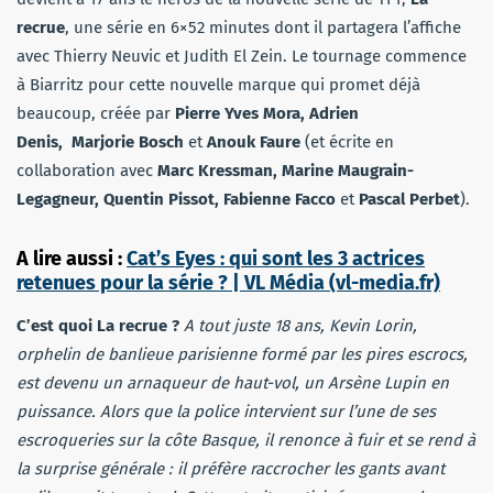
recrue
, une série en 6×52 minutes dont il partagera l’affiche
avec Thierry Neuvic et Judith El Zein. Le tournage commence
à Biarritz pour cette nouvelle marque qui promet déjà
beaucoup, créée par
Pierre Yves Mora, Adrien
Denis, Marjorie Bosch
et
Anouk Faure
(et écrite en
collaboration avec
Marc Kressman, Marine Maugrain-
Legagneur, Quentin Pissot, Fabienne Facco
et
Pascal Perbet
).
A lire aussi :
Cat’s Eyes : qui sont les 3 actrices
retenues pour la série ? | VL Média (vl-media.fr)
C’est quoi La recrue ?
A tout juste 18 ans, Kevin Lorin,
orphelin de banlieue parisienne formé par les pires escrocs,
est devenu un arnaqueur de haut-vol, un Arsène Lupin en
puissance. Alors que la police intervient sur l’une de ses
escroqueries sur la côte Basque, il renonce à fuir et se rend à
la surprise générale : il préfère raccrocher les gants avant