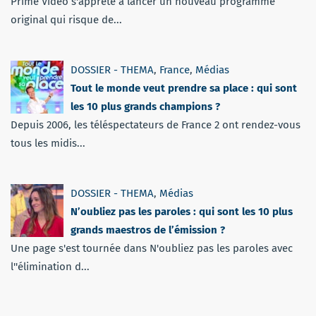
Prime Video s'apprête à lancer un nouveau programme
original qui risque de...
DOSSIER - THEMA
,
France
,
Médias
Tout le monde veut prendre sa place : qui sont
les 10 plus grands champions ?
Depuis 2006, les téléspectateurs de France 2 ont rendez-vous
tous les midis...
DOSSIER - THEMA
,
Médias
N’oubliez pas les paroles : qui sont les 10 plus
grands maestros de l’émission ?
Une page s'est tournée dans N'oubliez pas les paroles avec
l''élimination d...