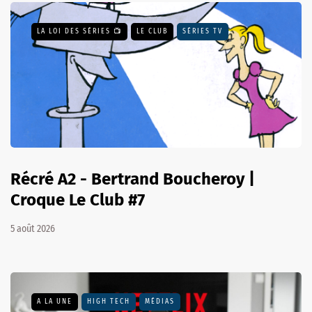
LA LOI DES SÉRIES 📺
LE CLUB
SÉRIES TV
Récré A2 - Bertrand Boucheroy |
Croque Le Club #7
5 août 2026
A LA UNE
HIGH TECH
MÉDIAS