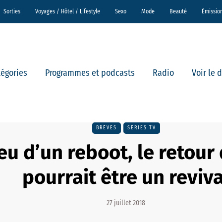
Sorties
Voyages / Hôtel / Lifestyle
Sexo
Mode
Beauté
Émissio
tégories
Programmes et podcasts
Radio
Voir le 
BRÈVES
SÉRIES TV
ieu d’un reboot, le retour
pourrait être un reviva
27 juillet 2018