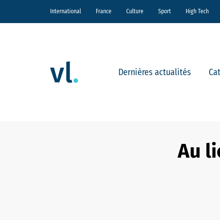
International
France
Culture
Sport
High Tech
Dernières actualités
Ca
Au l