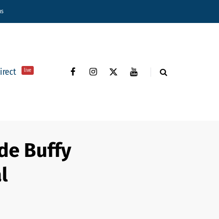
ns
direct
live
 de Buffy
l