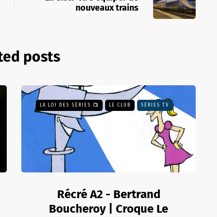
nouveaux trains
ted posts
LA LOI DES SÉRIES 📺
LE CLUB
SÉRIES TV
Récré A2 - Bertrand
Boucheroy | Croque Le