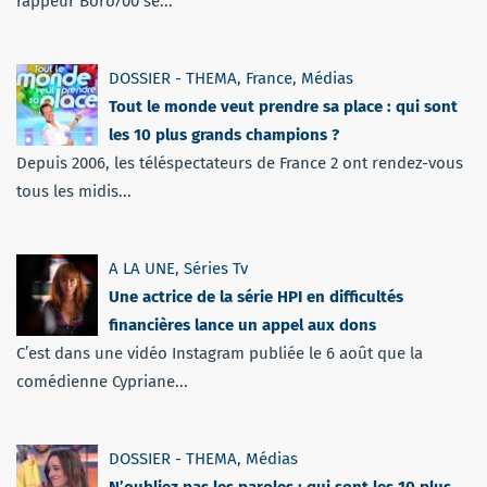
rappeur Boro700 se...
DOSSIER - THEMA
,
France
,
Médias
Tout le monde veut prendre sa place : qui sont
les 10 plus grands champions ?
Depuis 2006, les téléspectateurs de France 2 ont rendez-vous
tous les midis...
A LA UNE
,
Séries Tv
Une actrice de la série HPI en difficultés
financières lance un appel aux dons
C’est dans une vidéo Instagram publiée le 6 août que la
comédienne Cypriane...
DOSSIER - THEMA
,
Médias
N’oubliez pas les paroles : qui sont les 10 plus