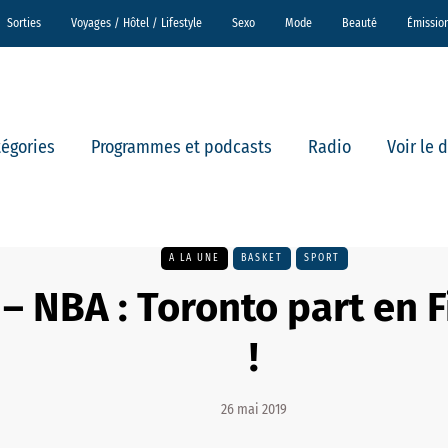
Sorties
Voyages / Hôtel / Lifestyle
Sexo
Mode
Beauté
Émissio
tégories
Programmes et podcasts
Radio
Voir le 
A LA UNE
BASKET
SPORT
– NBA : Toronto part en 
!
26 mai 2019