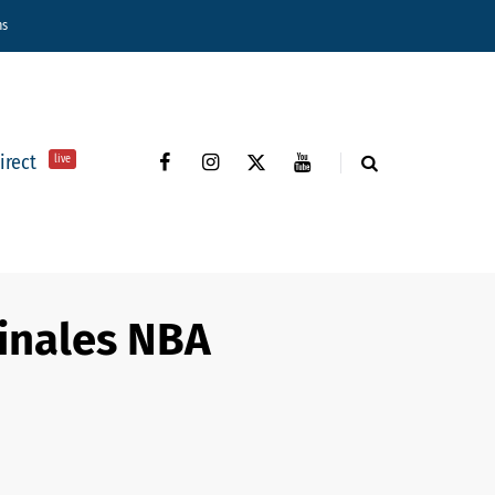
ns
direct
live
Finales NBA