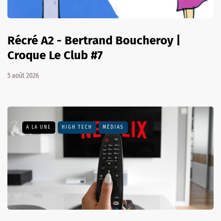
Récré A2 - Bertrand Boucheroy |
Croque Le Club #7
5 août 2026
A LA UNE
HIGH TECH
MÉDIAS