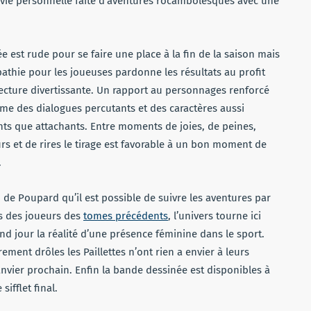
ur vie personnelle faite d’aventures rocambolesques avec une
e est rude pour se faire une place à la fin de la saison mais
athie pour les joueuses pardonne les résultats au profit
ecture divertissante. Un rapport au personnages renforcé
me des dialogues percutants et des caractères aussi
nts que attachants. Entre moments de joies, de peines,
s et de rires le tirage est favorable à un bon moment de
.
 de Poupard qu’il est possible de suivre les aventures par
s des joueurs des
tomes précédents
, l’univers tourne ici
d jour la réalité d’une présence féminine dans le sport.
ment drôles les Paillettes n’ont rien a envier à leurs
nvier prochain. Enfin la bande dessinée est disponibles à
ifflet final.