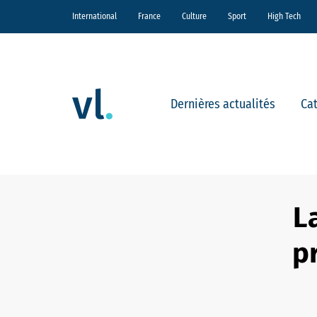
International
France
Culture
Sport
High Tech
Dernières actualités
Ca
L
p