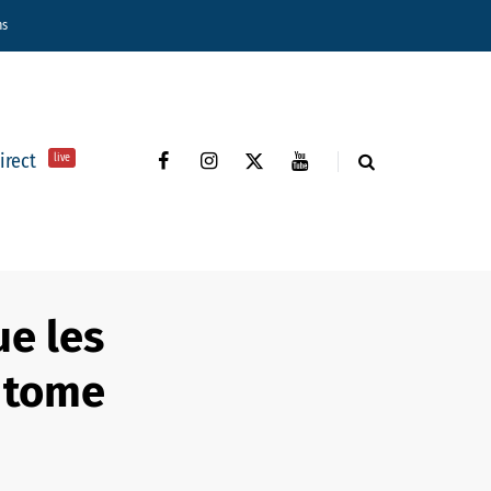
ns
direct
live
ue les
 tome