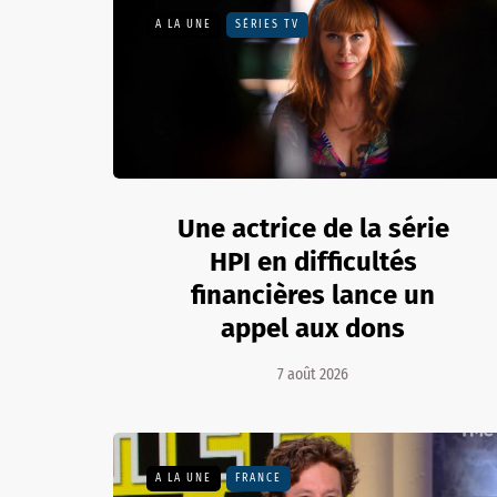
A LA UNE
SÉRIES TV
Une actrice de la série
HPI en difficultés
financières lance un
appel aux dons
7 août 2026
A LA UNE
FRANCE