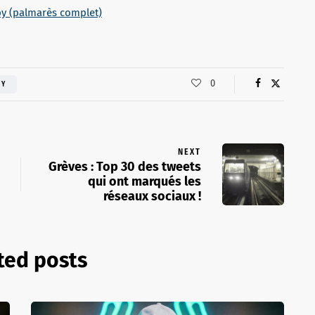
by (palmarès complet)
0
BY
NEXT
Grèves : Top 30 des tweets
qui ont marqués les
réseaux sociaux !
ted posts