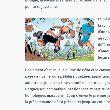
Bringue, la Raclée et l’entraîneur Grololo dans le
pointe rugbystique.
La mêlé
la symp
d’une l
au ryth
différe
d’amour
lecture
Finalement c’est sous la plume de Béka et le crayon
page de nos héroïnes. Malgré quelques apparition
autour des joueuses. Une volonté de mettre au gran
Hargneuses, combatives, passionnées et particulière
homologues masculins ! Coup d’envoi le premier ja
la précommande dès à présent et jusqu’au coup de s