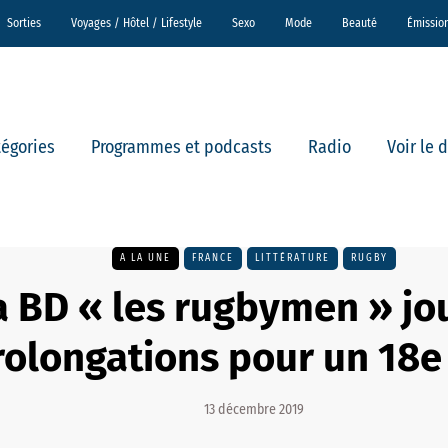
Sorties
Voyages / Hôtel / Lifestyle
Sexo
Mode
Beauté
Émissio
tégories
Programmes et podcasts
Radio
Voir le 
A LA UNE
FRANCE
LITTÉRATURE
RUGBY
a BD « les rugbymen » jo
rolongations pour un 18e
13 décembre 2019