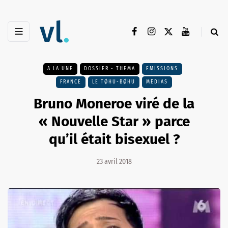
A LA UNE
DOSSIER - THEMA
EMISSIONS
FRANCE
LE TØHU-BØHU
MÉDIAS
Bruno Moneroe viré de la
« Nouvelle Star » parce
qu’il était bisexuel ?
23 avril 2018