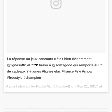
La réponse au jeux concours c'était bien évidemment
@tignesofficiel ??❤ bravo à @som1good qui remporte 400€
de cadeaux ? #tignes #tigneslelac #france #ski #snow
#freestyle #champion
A post shared by Radio VL (@radiovl) on
Mar 21, 2017 at 1:56pm PDT