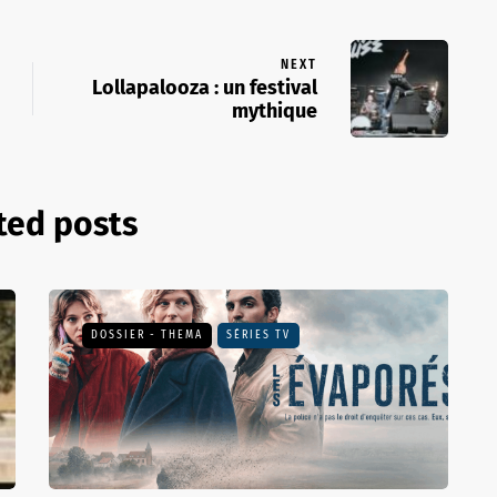
NEXT
Lollapalooza : un festival
mythique
ted posts
DOSSIER - THEMA
SÉRIES TV