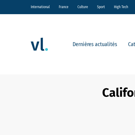
International
France
Culture
Sport
High Tech
Dernières actualités
Ca
Califo