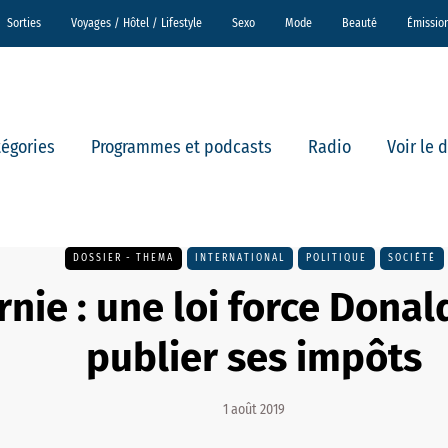
Sorties
Voyages / Hôtel / Lifestyle
Sexo
Mode
Beauté
Émissio
tégories
Programmes et podcasts
Radio
Voir le 
DOSSIER - THEMA
INTERNATIONAL
POLITIQUE
SOCIÉTÉ
rnie : une loi force Dona
publier ses impôts
1 août 2019