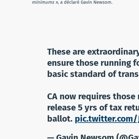
minimums »
, a déclaré Gavin Newsom.
These are extraordinar
ensure those running fo
basic standard of trans
CA now requires those 
release 5 yrs of tax re
ballot.
pic.twitter.com
— Gavin Newsom (@G