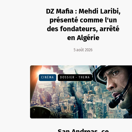
DZ Mafia : Mehdi Laribi,
présenté comme l'un
des fondateurs, arrêté
en Algérie
5 août 2026
CINÉMA
DOSSIER - THEMA
San Andreas, ce