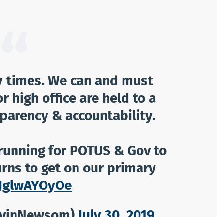
y times. We can and must
r high office are held to a
parency & accountability.
running for POTUS & Gov to
turns to get on our primary
/JglwAYOyOe
avinNewsom)
July 30, 2019