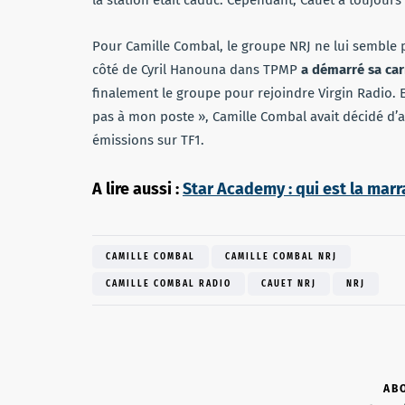
Pour Camille Combal, le groupe NRJ ne lui semble pa
côté de Cyril Hanouna dans TPMP
a démarré sa car
finalement le groupe pour rejoindre Virgin Radio. 
pas à mon poste », Camille Combal avait décidé d’
émissions sur TF1.
A lire aussi :
Star Academy : qui est la marr
CAMILLE COMBAL
CAMILLE COMBAL NRJ
CAMILLE COMBAL RADIO
CAUET NRJ
NRJ
AB