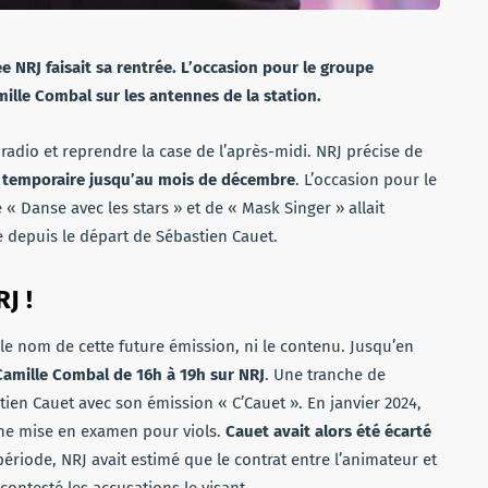
e NRJ faisait sa rentrée. L’occasion pour le groupe
mille Combal sur les antennes de la station.
radio et reprendre la case de l’après-midi. NRJ précise de
 temporaire jusqu’au mois de décembre
. L’occasion pour le
« Danse avec les stars » et de « Mask Singer » allait
e depuis le départ de Sébastien Cauet.
J !
 le nom de cette future émission, ni le contenu. Jusqu’en
Camille Combal de 16h à 19h sur NRJ
. Une tranche de
tien Cauet avec son émission « C’Cauet ». En janvier 2024,
une mise en examen pour viols.
Cauet avait alors été écarté
riode, NRJ avait estimé que le contrat entre l’animateur et
contesté les accusations le visant.