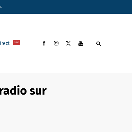
ns
direct
live
radio sur