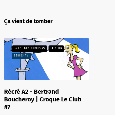
Ça vient de tomber
LA LOI DES SÉRIES 📺
LE CLUB
SÉRIES TV
Récré A2 - Bertrand
Boucheroy | Croque Le Club
#7