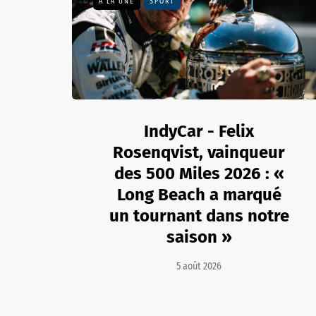
A LA UNE
SPORT
IndyCar - Felix
Rosenqvist, vainqueur
des 500 Miles 2026 : «
Long Beach a marqué
un tournant dans notre
saison »
5 août 2026