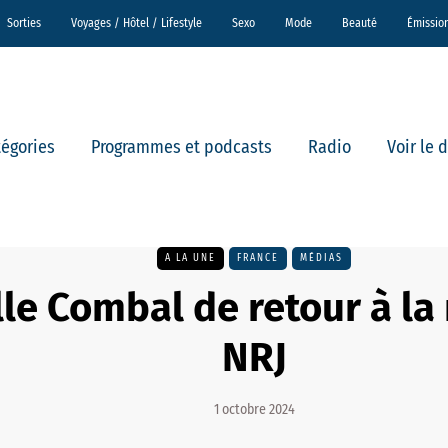
Sorties
Voyages / Hôtel / Lifestyle
Sexo
Mode
Beauté
Émissio
tégories
Programmes et podcasts
Radio
Voir le 
A LA UNE
FRANCE
MÉDIAS
le Combal de retour à la 
NRJ
1 octobre 2024