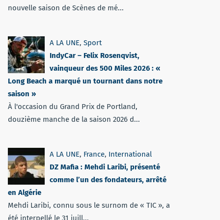
nouvelle saison de Scènes de mé...
A LA UNE
,
Sport
IndyCar – Felix Rosenqvist,
vainqueur des 500 Miles 2026 : «
Long Beach a marqué un tournant dans notre
saison »
À l'occasion du Grand Prix de Portland,
douzième manche de la saison 2026 d...
A LA UNE
,
France
,
International
DZ Mafia : Mehdi Laribi, présenté
comme l’un des fondateurs, arrêté
en Algérie
Mehdi Laribi, connu sous le surnom de « TIC », a
été interpellé le 31 juill...