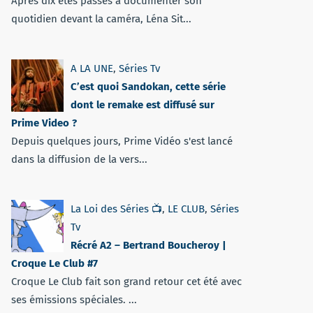
Après dix étés passés à documenter son
quotidien devant la caméra, Léna Sit...
A LA UNE
,
Séries Tv
C’est quoi Sandokan, cette série
dont le remake est diffusé sur
Prime Video ?
Depuis quelques jours, Prime Vidéo s'est lancé
dans la diffusion de la vers...
La Loi des Séries 📺
,
LE CLUB
,
Séries
Tv
Récré A2 – Bertrand Boucheroy |
Croque Le Club #7
Croque Le Club fait son grand retour cet été avec
ses émissions spéciales. ...