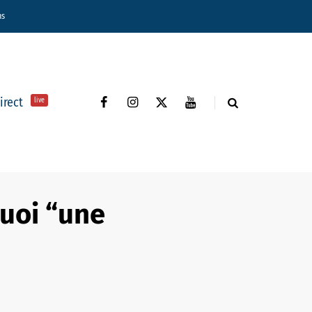
ns
direct
live
quoi “une