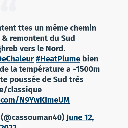
ntent ttes un même chemin
r & remontent du Sud
reb vers le Nord.
eChaleur
#HeatPlume
bien
n de la température a ~1500m
tte poussée de Sud très
e/classique
er.com/N9YwKImeUM
u (@cassouman40)
June 12,
2022