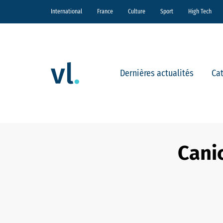
International
France
Culture
Sport
High Tech
Dernières actualités
Ca
Canic