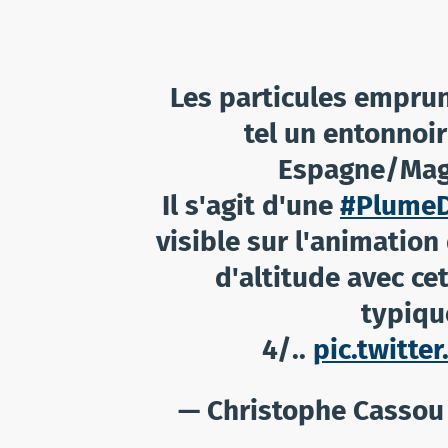
Les particules empru
tel un entonnoi
Espagne/Magh
Il s'agit d'une
#PlumeD
visible sur l'animatio
d'altitude avec ce
typiqu
4/..
pic.twitt
— Christophe Casso