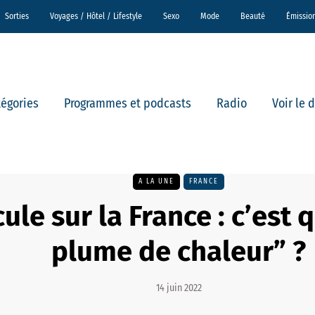
Sorties
Voyages / Hôtel / Lifestyle
Sexo
Mode
Beauté
Émissio
tégories
Programmes et podcasts
Radio
Voir le 
A LA UNE
FRANCE
ule sur la France : c’est 
plume de chaleur” ?
14 juin 2022