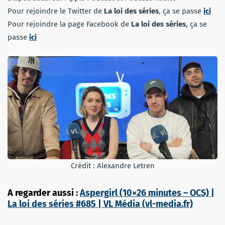
Pour rejoindre le Twitter de
La loi des séries
, ça se passe
ici
Pour rejoindre la page Facebook de
La loi des séries
, ça se
passe
ici
Crédit : Alexandre Letren
A regarder aussi :
Aspergirl (10×26 minutes – OCS) |
La loi des séries #685 | VL Média (vl-media.fr)