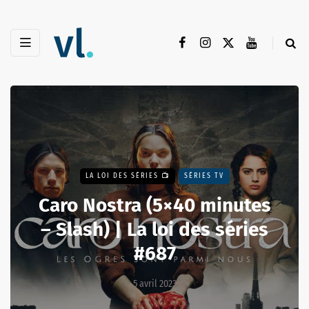
LA LOI DES SÉRIES 📺
SÉRIES TV
Caro Nostra (5×40 minutes
– Slash) | La loi des séries
#687
5 avril 2023