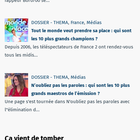
rappeur Boro700 se...
DOSSIER - THEMA
,
France
,
Médias
Tout le monde veut prendre sa place : qui sont
les 10 plus grands champions ?
Depuis 2006, les téléspectateurs de France 2 ont rendez-vous
tous les midis...
DOSSIER - THEMA
,
Médias
N’oubliez pas les paroles : qui sont les 10 plus
grands maestros de l’émission ?
Une page s'est tournée dans N'oubliez pas les paroles avec
l''élimination d...
Ça vient de tomber